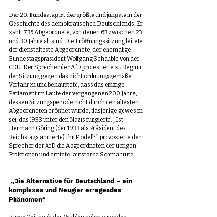
Der 20. Bundestag ist der größte und jüngste in der 
Geschichte des demokratischen Deutschlands. Er 
zählt 735 Abgeordnete, von denen 63 zwischen 23 
und 30 Jahre alt sind. Die Eröffnungssitzung leitete 
der dienstälteste Abgeordnete, der ehemalige 
Bundestagspräsident Wolfgang Schäuble von der 
CDU. Der Sprecher der AfD protestierte zu Beginn 
der Sitzung gegen das nicht ordnungsgemäße 
Verfahren und behauptete, dass das einzige 
Parlament im Laufe der vergangenen 200 Jahre, 
dessen Sitzungsperiode nicht durch den ältesten 
Abgeordneten eröffnet wurde, dasjenige gewesen 
sei, das 1933 unter den Nazis fungierte. „Ist 
Hermann Göring (der 1933 als Präsident des 
Reichstags amtierte) Ihr Modell?“, provozierte der 
Sprecher der AfD die Abgeordneten der übrigen 
Fraktionen und erntete lautstarke Schmährufe.
„Die Alternative für Deutschland – ein 
komplexes und Neugier erregendes 
Phänomen
“