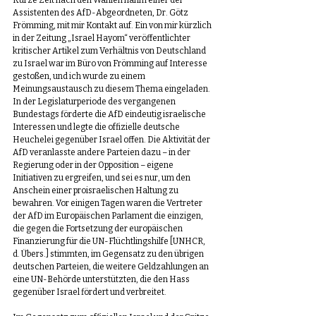
Kurze Zeit nach den Wahlen nahm einer der 
Assistenten des AfD-Abgeordneten, Dr. Götz 
Frömming, mit mir Kontakt auf. Ein von mir kürzlich 
in der Zeitung „Israel Hayom“ veröffentlichter 
kritischer Artikel zum Verhältnis von Deutschland 
zu Israel war im Büro von Frömming auf Interesse 
gestoßen, und ich wurde zu einem 
Meinungsaustausch zu diesem Thema eingeladen. 
In der Legislaturperiode des vergangenen 
Bundestags förderte die AfD eindeutig israelische 
Interessen und legte die offizielle deutsche 
Heuchelei gegenüber Israel offen. Die Aktivität der 
AfD veranlasste andere Parteien dazu – in der 
Regierung oder in der Opposition – eigene 
Initiativen zu ergreifen, und sei es nur, um den 
Anschein einer proisraelischen Haltung zu 
bewahren. Vor einigen Tagen waren die Vertreter 
der AfD im Europäischen Parlament die einzigen, 
die gegen die Fortsetzung der europäischen 
Finanzierung für die UN-Flüchtlingshilfe [UNHCR, 
d. Übers.] stimmten, im Gegensatz zu den übrigen 
deutschen Parteien, die weitere Geldzahlungen an 
eine UN-Behörde unterstützten, die den Hass 
gegenüber Israel fördert und verbreitet. 