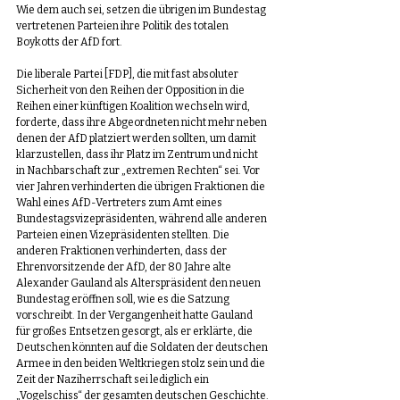
Wie dem auch sei, setzen die übrigen im Bundestag 
vertretenen Parteien ihre Politik des totalen 
Boykotts der AfD fort.
Die liberale Partei [FDP], die mit fast absoluter 
Sicherheit von den Reihen der Opposition in die 
Reihen einer künftigen Koalition wechseln wird, 
forderte, dass ihre Abgeordneten nicht mehr neben 
denen der AfD platziert werden sollten, um damit 
klarzustellen, dass ihr Platz im Zentrum und nicht 
in Nachbarschaft zur „extremen Rechten“ sei. Vor 
vier Jahren verhinderten die übrigen Fraktionen die 
Wahl eines AfD-Vertreters zum Amt eines 
Bundestagsvizepräsidenten, während alle anderen 
Parteien einen Vizepräsidenten stellten. Die 
anderen Fraktionen verhinderten, dass der 
Ehrenvorsitzende der AfD, der 80 Jahre alte 
Alexander Gauland als Alterspräsident den neuen 
Bundestag eröffnen soll, wie es die Satzung 
vorschreibt. In der Vergangenheit hatte Gauland 
für großes Entsetzen gesorgt, als er erklärte, die 
Deutschen könnten auf die Soldaten der deutschen 
Armee in den beiden Weltkriegen stolz sein und die 
Zeit der Naziherrschaft sei lediglich ein 
„Vogelschiss“ der gesamten deutschen Geschichte.