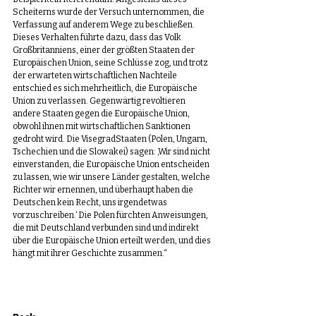
Scheiterns wurde der Versuch unternommen, die 
Verfassung auf anderem Wege zu beschließen. 
Dieses Verhalten führte dazu, dass das Volk 
Großbritanniens, einer der größten Staaten der 
Europäischen Union, seine Schlüsse zog, und trotz 
der erwarteten wirtschaftlichen Nachteile 
entschied es sich mehrheitlich, die Europäische 
Union zu verlassen. Gegenwärtig revoltieren 
andere Staaten gegen die Europäische Union, 
obwohl ihnen mit wirtschaftlichen Sanktionen 
gedroht wird. Die VisegradStaaten (Polen, Ungarn, 
Tschechien und die Slowakei) sagen: ‚Wir sind nicht 
einverstanden, die Europäische Union entscheiden 
zu lassen, wie wir unsere Länder gestalten, welche 
Richter wir ernennen, und überhaupt haben die 
Deutschen kein Recht, uns irgendetwas 
vorzuschreiben.‘ Die Polen fürchten Anweisungen, 
die mit Deutschland verbunden sind und indirekt 
über die Europäische Union erteilt werden, und dies 
hängt mit ihrer Geschichte zusammen.“