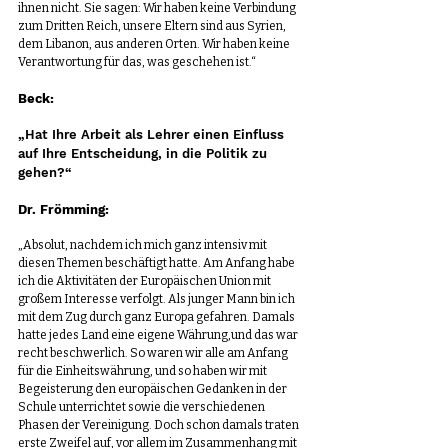
ihnen nicht. Sie sagen: Wir haben keine Verbindung 
zum Dritten Reich, unsere Eltern sind aus Syrien, 
dem Libanon, aus anderen Orten. Wir haben keine 
Verantwortung für das, was geschehen ist.“
Beck:
„Hat Ihre Arbeit als Lehrer einen Einfluss 
auf Ihre Entscheidung, in die Politik zu 
gehen?“
Dr. Frömming:
„Absolut, nachdem ich mich ganz intensiv mit 
diesen Themen beschäftigt hatte. Am Anfang habe 
ich die Aktivitäten der Europäischen Union mit 
großem Interesse verfolgt. Als junger Mann bin ich 
mit dem Zug durch ganz Europa gefahren. Damals 
hatte jedes Land eine eigene Währung,und das war 
recht beschwerlich. So waren wir alle am Anfang 
für die Einheitswährung, und so haben wir mit 
Begeisterung den europäischen Gedanken in der 
Schule unterrichtet sowie die verschiedenen 
Phasen der Vereinigung. Doch schon damals traten 
erste Zweifel auf, vor allem im Zusammenhang mit 