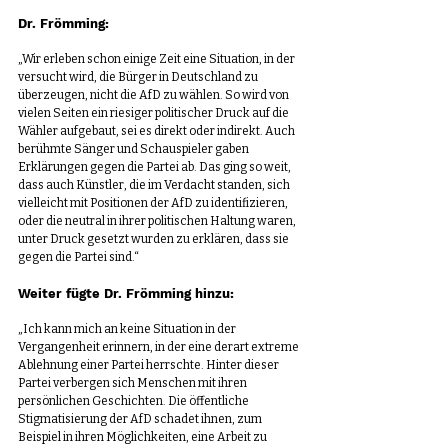
Dr. Frömming:
„Wir erleben schon einige Zeit eine Situation, in der 
versucht wird, die Bürger in Deutschland zu 
überzeugen, nicht die AfD zu wählen. So wird von 
vielen Seiten ein riesiger politischer Druck auf die 
Wähler aufgebaut, sei es direkt oder indirekt. Auch 
berühmte Sänger und Schauspieler gaben 
Erklärungen gegen die Partei ab. Das ging so weit, 
dass auch Künstler, die im Verdacht standen, sich 
vielleicht mit Positionen der AfD zu identifizieren, 
oder die neutral in ihrer politischen Haltung waren, 
unter Druck gesetzt wurden zu erklären, dass sie 
gegen die Partei sind.“
Weiter fügte Dr. Frömming hinzu:
„Ich kann mich an keine Situation in der 
Vergangenheit erinnern, in der eine derart extreme 
Ablehnung einer Partei herrschte. Hinter dieser 
Partei verbergen sich Menschen mit ihren 
persönlichen Geschichten. Die öffentliche 
Stigmatisierung der AfD schadet ihnen, zum 
Beispiel in ihren Möglichkeiten, eine Arbeit zu 