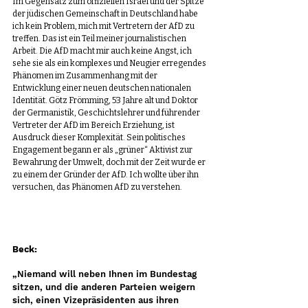
Im Gegensatz zum offiziellen Israel und der Spitze 
der jüdischen Gemeinschaft in Deutschland habe 
ich kein Problem, mich mit Vertretern der AfD zu 
treffen. Das ist ein Teil meiner journalistischen 
Arbeit. Die AfD macht mir auch keine Angst, ich 
sehe sie als ein komplexes und Neugier erregendes 
Phänomen im Zusammenhang mit der 
Entwicklung einer neuen deutschen nationalen 
Identität. Götz Frömming, 53 Jahre alt und Doktor 
der Germanistik, Geschichtslehrer und führender 
Vertreter der AfD im Bereich Erziehung, ist 
Ausdruck dieser Komplexität. Sein politisches 
Engagement begann er als „grüner“ Aktivist zur 
Bewahrung der Umwelt, doch mit der Zeit wurde er 
zu einem der Gründer der AfD. Ich wollte über ihn 
versuchen, das Phänomen AfD zu verstehen.
Beck:
„Niemand will neben Ihnen im Bundestag 
sitzen, und die anderen Parteien weigern 
sich, einen Vizepräsidenten aus ihren 