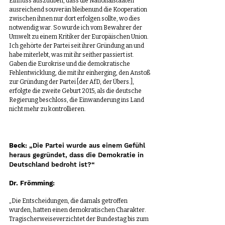
Einfluss auszuüben, dass die Nationalstaaten 
ausreichend souverän bleibenund die Kooperation 
zwischen ihnen nur dort erfolgen sollte, wo dies 
notwendig war. So wurde ich vom Bewahrer der 
Umwelt zu einem Kritiker der Europäischen Union. 
Ich gehörte der Partei seit ihrer Gründung an und 
habe miterlebt, was mit ihr seither passiert ist. 
Gaben die Eurokrise und die demokratische 
Fehlentwicklung, die mit ihr einherging, den Anstoß 
zur Gründung der Partei [der AfD, der Übers.], 
erfolgte die zweite Geburt 2015, als die deutsche 
Regierung beschloss, die Einwanderung ins Land 
nicht mehr zu kontrollieren.
Beck:
 „Die Partei wurde aus einem Gefühl 
heraus gegründet, dass die Demokratie in 
Deutschland bedroht ist?“
Dr. Frömming:
„Die Entscheidungen, die damals getroffen 
wurden, hatten einen demokratischen Charakter. 
Tragischerweiseverzichtet der Bundestag bis zum 