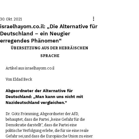
Beitrag
30. Okt. 2021
israelhayom.co.il: „Die Alternative für
Deutschland – ein Neugier
erregendes Phänomen“
ÜBERSETZUNG AUS DER HEBRÄISCHEN 
SPRACHE
Artikel aus israelhayom.co.il
Von Eldad Beck
Abgeordneter der Alternative für 
Deutschland: „Man kann uns nicht mit 
Nazideutschland vergleichen.“
Dr. Götz Frömming, Abgeordneter der AfD, 
behauptet, dass die Partei „keine Gefahr für die 
Demokratie darstellt“, dass die Partei eine 
politische Verfolgung erlebe, die für sie eine reale 
Gefahr sei,und dass die Europäische Union zu einer 