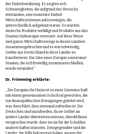
der Einheitswährung. Es zeigten sich 
Schwierigkeiten, die aufgrund des Versuchs 
entstanden, eine monetäre Einheit 
Wirtschaftssystemen aufzuzwingen, die 
unterschiedlich aufgebaut waren. So wurden 
deutsche Produkte verbilligt und Produkte aus den 
Staaten Südeuropas verteuert. Auf diese Weise 
sind ganze Wirtschaftszweige in diesen Ländern 
zusammengebrochen und es war notwendig, 
Gelder aus Deutschland in diese Länder zu 
transferieren. Die Idee eines Europas souveräner 
Staaten, die sich freiwillig zusammenschließen, 
wurde verändert.“
Dr. Frömming erklärte:
 „Die Europäische Union ist zu einer Gemeinschaft 
mit einem gemeinsamen Schicksal geworden, die 
von finanzpolitischen Erwägungen geleitet wird, 
was dazu führt, dass niemand zufrieden ist. Die 
Deutschen sind unzufrieden, da sie Gelder an 
andere Länder überweisen müssen, obwohl ihnen 
versprochen wurde, dass sie nie für die Schulden 
anderer haften müssten. Demgegenüber sind die 
Länder, die Hilfe bekommen haben, wegen der 