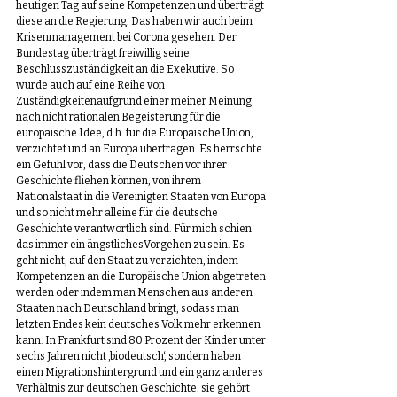
heutigen Tag auf seine Kompetenzen und überträgt 
diese an die Regierung. Das haben wir auch beim 
Krisenmanagement bei Corona gesehen. Der 
Bundestag überträgt freiwillig seine 
Beschlusszuständigkeit an die Exekutive. So 
wurde auch auf eine Reihe von 
Zuständigkeitenaufgrund einer meiner Meinung 
nach nicht rationalen Begeisterung für die 
europäische Idee, d.h. für die Europäische Union, 
verzichtet und an Europa übertragen. Es herrschte 
ein Gefühl vor, dass die Deutschen vor ihrer 
Geschichte fliehen können, von ihrem 
Nationalstaat in die Vereinigten Staaten von Europa 
und so nicht mehr alleine für die deutsche 
Geschichte verantwortlich sind. Für mich schien 
das immer ein ängstlichesVorgehen zu sein. Es 
geht nicht, auf den Staat zu verzichten, indem 
Kompetenzen an die Europäische Union abgetreten 
werden oder indem man Menschen aus anderen 
Staaten nach Deutschland bringt, sodass man 
letzten Endes kein deutsches Volk mehr erkennen 
kann. In Frankfurt sind 80 Prozent der Kinder unter 
sechs Jahren nicht ‚biodeutsch‘, sondern haben 
einen Migrationshintergrund und ein ganz anderes 
Verhältnis zur deutschen Geschichte, sie gehört 