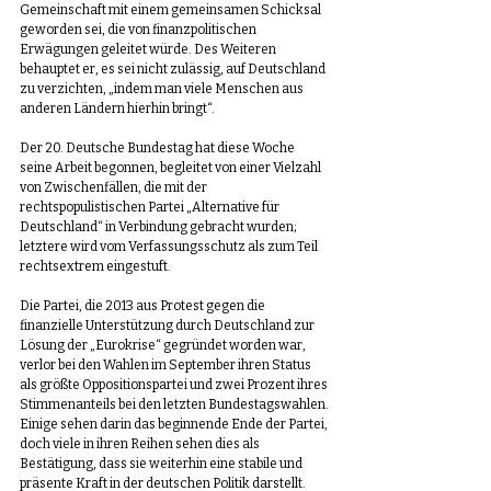
Gemeinschaft mit einem gemeinsamen Schicksal 
geworden sei, die von finanzpolitischen 
Erwägungen geleitet würde. Des Weiteren 
behauptet er, es sei nicht zulässig, auf Deutschland 
zu verzichten, „indem man viele Menschen aus 
anderen Ländern hierhin bringt“.
Der 20. Deutsche Bundestag hat diese Woche 
seine Arbeit begonnen, begleitet von einer Vielzahl 
von Zwischenfällen, die mit der 
rechtspopulistischen Partei „Alternative für 
Deutschland“ in Verbindung gebracht wurden; 
letztere wird vom Verfassungsschutz als zum Teil 
rechtsextrem eingestuft.
Die Partei, die 2013 aus Protest gegen die 
finanzielle Unterstützung durch Deutschland zur 
Lösung der „Eurokrise“ gegründet worden war, 
verlor bei den Wahlen im September ihren Status 
als größte Oppositionspartei und zwei Prozent ihres 
Stimmenanteils bei den letzten Bundestagswahlen. 
Einige sehen darin das beginnende Ende der Partei, 
doch viele in ihren Reihen sehen dies als 
Bestätigung, dass sie weiterhin eine stabile und 
präsente Kraft in der deutschen Politik darstellt. 