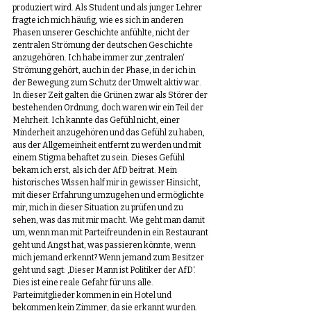
produziert wird. Als Student und als junger Lehrer 
fragte ich mich häufig, wie es sich in anderen 
Phasen unserer Geschichte anfühlte, nicht der 
zentralen Strömung der deutschen Geschichte 
anzugehören. Ich habe immer zur ‚zentralen‘ 
Strömung gehört, auch in der Phase, in der ich in 
der Bewegung zum Schutz der Umwelt aktiv war. 
In dieser Zeit galten die Grünen zwar als Störer der 
bestehenden Ordnung, doch waren wir ein Teil der 
Mehrheit. Ich kannte das Gefühl nicht, einer 
Minderheit anzugehören und das Gefühl zu haben, 
aus der Allgemeinheit entfernt zu werden und mit 
einem Stigma behaftet zu sein. Dieses Gefühl 
bekam ich erst, als ich der AfD beitrat. Mein 
historisches Wissen half mir in gewisser Hinsicht, 
mit dieser Erfahrung umzugehen und ermöglichte 
mir, mich in dieser Situation zu prüfen und zu 
sehen, was das mit mir macht. Wie geht man damit 
um, wenn man mit Parteifreunden in ein Restaurant 
geht und Angst hat, was passieren könnte, wenn 
mich jemand erkennt? Wenn jemand zum Besitzer 
geht und sagt: ‚Dieser Mann ist Politiker der AfD‘. 
Dies ist eine reale Gefahr für uns alle. 
Parteimitglieder kommen in ein Hotel und 
bekommen kein Zimmer, da sie erkannt wurden. 