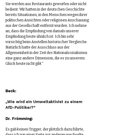
Sie werden aus Restaurants geworfen oder nicht 
bedient. Wir hatten in der deutschen Geschichte 
bereits Situationen, in den Menschen wegen ihrer 
politischen Ansichten oder religiösen Anschauung 
aus der Gesellschaft entfernt wurden. Ich nehme 
an, dass die Empfindung von damals unserer 
Empfindung heute ähnlich ist. Ich bin sehr 
vorsichtig beim Anstellen historischer Vergleiche. 
Natürlich hatte der Ausschluss aus der 
Allgemeinheit in der Zeit des Nationalsozialismus 
eine ganz andere Dimension, die es zu unserem 
Glück heute nicht gibt.“
Beck:
„Wie wird ein Umweltaktivist zu einem 
AfD-Politiker?“
Dr. Frömming:
Es gab keinen Trigger, der plötzlich dazu führte, 
dass ich von einer Seite zur anderen wechselte. 