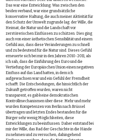
Das war eine Entwicklung. Was zwischen den 
beiden verband, war eine grundsätzliche 
konservative Haltung, die auch meiner Aktivität für 
den Schutz der Umwelt zugrunde lag: der Wille, die 
Heimat, die Natur und die Landschaft vor 
zerstörerischen Einflüssen zu schützen. Dies ging 
auch von einer ästhetischen Sensibilität und einem 
Gefühl aus, dass diese Veränderungen zu schnell 
und zu bedeutend für die Natur sind. Dieses Gefühl 
erneuerte sich bei mir in den Jahren 2010-2011, als 
ich sah, dass die Einführung des Euro und die 
Vertiefung der Europäischen Union einen negativen 
Einfluss auf das Land hatten, in dem ich 
aufgewachsen war und ein Gefühl der Fremdheit 
schafft. Die Entscheidungen, die hinsichtlich der 
Zukunft getroffen wurden, waren nicht 
transparent, es gab keine demokratischen 
Kontrollmechanismen über diese. Mehr und mehr 
wurden Kompetenzen von Berlin nach Brüssel 
übertragen und letzten Endes bestanden für die 
Bürger sehr wenig Möglichkeiten, diese 
Entwicklungen zu beeinflussen. Daher entstand bei 
mir der Wille, das Rad der Geschichte in die Hände 
zu nehmen und zu versuchen, dahingehend 