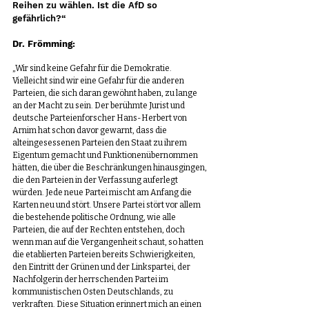
Reihen zu wählen. Ist die AfD so 
gefährlich?“
Dr. Frömming:
„Wir sind keine Gefahr für die Demokratie. 
Vielleicht sind wir eine Gefahr für die anderen 
Parteien, die sich daran gewöhnt haben, zu lange 
an der Macht zu sein. Der berühmte Jurist und 
deutsche Parteienforscher Hans-Herbert von 
Arnim hat schon davor gewarnt, dass die 
alteingesessenen Parteien den Staat zu ihrem 
Eigentum gemacht und Funktionenübernommen 
hätten, die über die Beschränkungen hinausgingen, 
die den Parteien in der Verfassung auferlegt 
würden. Jede neue Partei mischt am Anfang die 
Karten neu und stört. Unsere Partei stört vor allem 
die bestehende politische Ordnung, wie alle 
Parteien, die auf der Rechten entstehen, doch 
wenn man auf die Vergangenheit schaut, so hatten 
die etablierten Parteien bereits Schwierigkeiten, 
den Eintritt der Grünen und der Linkspartei, der 
Nachfolgerin der herrschenden Partei im 
kommunistischen Osten Deutschlands, zu 
verkraften. Diese Situation erinnert mich an einen 