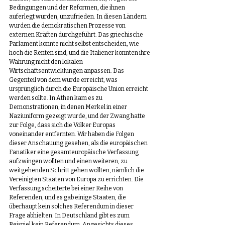
Bedingungen und der Reformen, die ihnen 
auferlegt wurden, unzufrieden. In diesen Ländern 
wurden die demokratischen Prozesse von 
externen Kräften durchgeführt. Das griechische 
Parlament konnte nicht selbst entscheiden, wie 
hoch die Renten sind, und die Italiener konnten ihre 
Währung nicht den lokalen 
Wirtschaftsentwicklungen anpassen. Das 
Gegenteil von dem wurde erreicht, was 
ursprünglich durch die Europäische Union erreicht 
werden sollte. In Athen kam es zu 
Demonstrationen, in denen Merkel in einer 
Naziuniform gezeigt wurde, und der Zwang hatte 
zur Folge, dass sich die Völker Europas 
voneinander entfernten. Wir haben die Folgen 
dieser Anschauung gesehen, als die europäischen 
Fanatiker eine gesamteuropäische Verfassung 
aufzwingen wollten und einen weiteren, zu 
weitgehenden Schritt gehen wollten, nämlich die 
Vereinigten Staaten von Europa zu errichten. Die 
Verfassung scheiterte bei einer Reihe von 
Referenden, und es gab einige Staaten, die 
überhaupt kein solches Referendum in dieser 
Frage abhielten. In Deutschland gibt es zum 
Beispiel kein Referendum. Angesichts dieses 