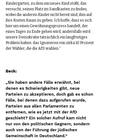
Kindergarten, zu dem ein neues Kind stößt, das 
versucht, seinen Platz im Sandkasten zu finden, 
wobei die anderen Kinder nicht bereit sind, ihm auf 
ihre Kosten Raum zu geben. Ich hoffe, dass es sich 
hier um einen Gewöhnungsprozess handelt, der 
eines Tages zu Ende gehen wird, andernfalls wird 
unsere Demokratie tatsächlich ein langfristiges 
Problem haben: das Ignorieren von zirka 10 Prozent 
der Wähler, die die AfD wählen.“
Beck:
„Sie haben andere Fälle erwähnt, bei 
denen es Schwierigkeiten gibt, neue 
Parteien zu akzeptieren, doch gab es schon 
Fälle, bei denen dazu aufgerufen wurde, 
Parteien aus allen Parlamenten zu 
entfernen, wie es jetzt mit der AfD 
geschieht? Ein solcher Aufruf kam nicht 
nur von den politischen Gegnern, sondern 
auch von der Führung der jüdischen 
Gemeinschaft in Deutschland.“