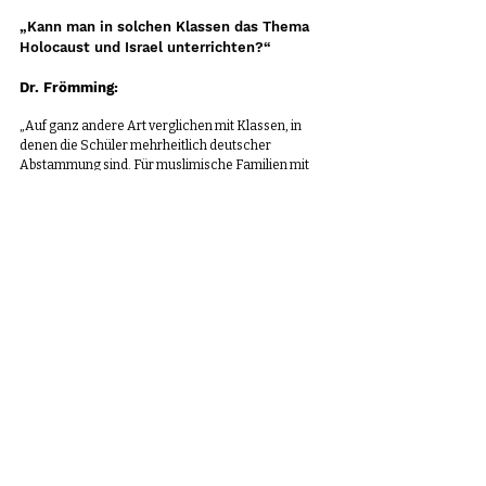
„Kann man in solchen Klassen das Thema 
Holocaust und Israel unterrichten?“
Dr. Frömming:
„Auf ganz andere Art verglichen mit Klassen, in 
denen die Schüler mehrheitlich deutscher 
Abstammung sind. Für muslimische Familien mit 
Fluchterfahrung, ein Teil davon Palästinenser, 
haben die Dinge eine höchst unterschiedliche 
Bedeutung. Sie anerkennen diese Geschichte nicht 
als die ihre. Sie interessieren sich dafür so, wie sie 
sich für die Eroberung Amerikas durch die Spanier 
und was damals mit den Inkas geschah, 
interessieren. Das scheint ihnen zeitlich weit 
entfernt, auch wenn die Bezugnahme auf das 
kommunistische oder das Naziregime bei ihnen 
überraschende Gedanken über die historischen 
und politischen Zusammenhänge hervorruft. Es 
gibt bestimmte Dinge, die man nicht erzählen kann, 
da die Schüler vielleicht über bestimmte Erlebnisse 
mit Israel gehört oder solche erlebt haben. Die 
Geschichten, die sie gehört haben, sind stärker als 
das, was in deutschen Geschichtsbüchern steht. 