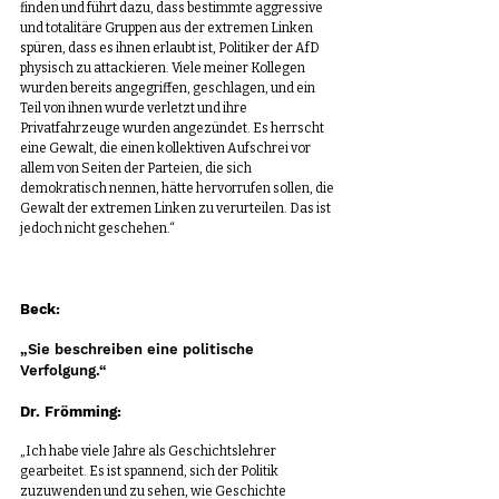
finden und führt dazu, dass bestimmte aggressive 
und totalitäre Gruppen aus der extremen Linken 
spüren, dass es ihnen erlaubt ist, Politiker der AfD 
physisch zu attackieren. Viele meiner Kollegen 
wurden bereits angegriffen, geschlagen, und ein 
Teil von ihnen wurde verletzt und ihre 
Privatfahrzeuge wurden angezündet. Es herrscht 
eine Gewalt, die einen kollektiven Aufschrei vor 
allem von Seiten der Parteien, die sich 
demokratisch nennen, hätte hervorrufen sollen, die 
Gewalt der extremen Linken zu verurteilen. Das ist 
jedoch nicht geschehen.“
Beck:
„Sie beschreiben eine politische 
Verfolgung.“
Dr. Frömming:
„Ich habe viele Jahre als Geschichtslehrer 
gearbeitet. Es ist spannend, sich der Politik 
zuzuwenden und zu sehen, wie Geschichte 