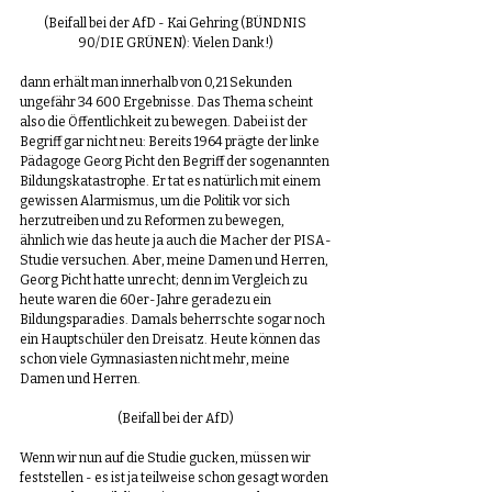
(Beifall bei der AfD - Kai Gehring (BÜNDNIS 
90/DIE GRÜNEN): Vielen Dank!)
dann erhält man innerhalb von 0,21 Sekunden 
ungefähr 34 600 Ergebnisse. Das Thema scheint 
also die Öffentlichkeit zu bewegen. Dabei ist der 
Begriff gar nicht neu: Bereits 1964 prägte der linke 
Pädagoge Georg Picht den Begriff der sogenannten 
Bildungskatastrophe. Er tat es natürlich mit einem 
gewissen Alarmismus, um die Politik vor sich 
herzutreiben und zu Reformen zu bewegen, 
ähnlich wie das heute ja auch die Macher der PISA-
Studie versuchen. Aber, meine Damen und Herren, 
Georg Picht hatte unrecht; denn im Vergleich zu 
heute waren die 60er-Jahre geradezu ein 
Bildungsparadies. Damals beherrschte sogar noch 
ein Hauptschüler den Dreisatz. Heute können das 
schon viele Gymnasiasten nicht mehr, meine 
Damen und Herren.
(Beifall bei der AfD)
Wenn wir nun auf die Studie gucken, müssen wir 
feststellen - es ist ja teilweise schon gesagt worden 