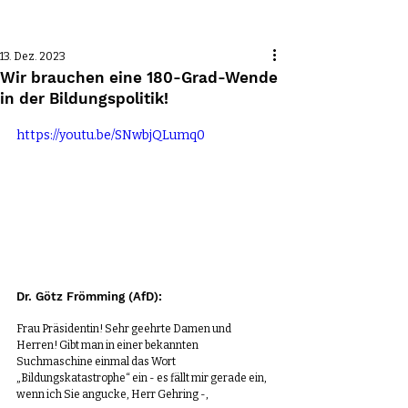
Beitrag
13. Dez. 2023
Wir brauchen eine 180-Grad-Wende
in der Bildungspolitik!
https://youtu.be/SNwbjQLumq0
Dr. Götz Frömming (AfD): 
Frau Präsidentin! Sehr geehrte Damen und 
Herren! Gibt man in einer bekannten 
Suchmaschine einmal das Wort 
„Bildungskatastrophe“ ein - es fällt mir gerade ein, 
wenn ich Sie angucke, Herr Gehring -, 