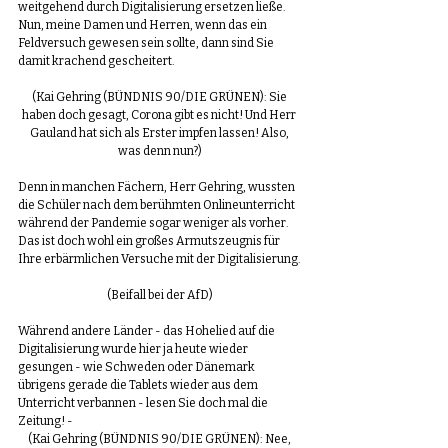
weitgehend durch Digitalisierung ersetzen ließe. 
Nun, meine Damen und Herren, wenn das ein 
Feldversuch gewesen sein sollte, dann sind Sie 
damit krachend gescheitert. 
(Kai Gehring (BÜNDNIS 90/DIE GRÜNEN): Sie 
haben doch gesagt, Corona gibt es nicht! Und Herr 
Gauland hat sich als Erster impfen lassen! Also, 
was denn nun?)
Denn in manchen Fächern, Herr Gehring, wussten 
die Schüler nach dem berühmten Onlineunterricht 
während der Pandemie sogar weniger als vorher. 
Das ist doch wohl ein großes Armutszeugnis für 
Ihre erbärmlichen Versuche mit der Digitalisierung.
(Beifall bei der AfD)
Während andere Länder - das Hohelied auf die 
Digitalisierung wurde hier ja heute wieder 
gesungen - wie Schweden oder Dänemark 
übrigens gerade die Tablets wieder aus dem 
Unterricht verbannen - lesen Sie doch mal die 
Zeitung! - 
(Kai Gehring (BÜNDNIS 90/DIE GRÜNEN): Nee, 