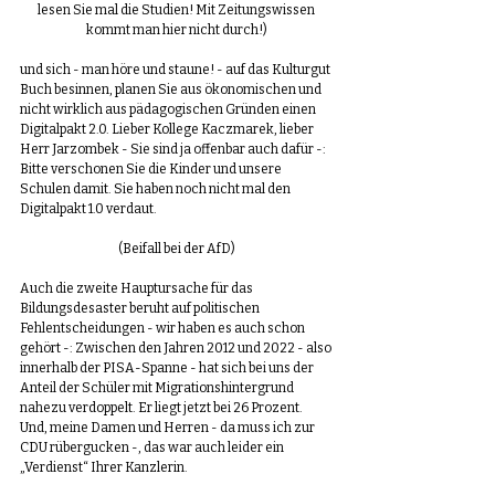
lesen Sie mal die Studien! Mit Zeitungswissen 
kommt man hier nicht durch!)
und sich - man höre und staune! - auf das Kulturgut 
Buch besinnen, planen Sie aus ökonomischen und 
nicht wirklich aus pädagogischen Gründen einen 
Digitalpakt 2.0. Lieber Kollege Kaczmarek, lieber 
Herr Jarzombek - Sie sind ja offenbar auch dafür -: 
Bitte verschonen Sie die Kinder und unsere 
Schulen damit. Sie haben noch nicht mal den 
Digitalpakt 1.0 verdaut.
(Beifall bei der AfD)
Auch die zweite Hauptursache für das 
Bildungsdesaster beruht auf politischen 
Fehlentscheidungen - wir haben es auch schon 
gehört -: Zwischen den Jahren 2012 und 2022 - also 
innerhalb der PISA-Spanne - hat sich bei uns der 
Anteil der Schüler mit Migrationshintergrund 
nahezu verdoppelt. Er liegt jetzt bei 26 Prozent. 
Und, meine Damen und Herren - da muss ich zur 
CDU rübergucken -, das war auch leider ein 
„Verdienst“ Ihrer Kanzlerin. 