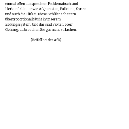
einmal offen aussprechen: Problematisch sind 
Herkunftsländer wie Afghanistan, Palästina, Syrien 
und auch die Türkei. Diese Schüler scheitern 
überproportional häufig in unserem 
Bildungssystem. Und das sind Fakten, Herr 
Gehring, da brauchen Sie gar nicht zu lachen.
(Beifall bei der AfD)
Wenn wir nicht bereit sind, diese Fakten 
vorurteilsfrei zu benennen, ohne gleich 
die Rassismuskeule in Richtung AfD zu schwingen, 
und dann darüber zu sprechen, dann werden wir 
unser Bildungssystem auch nicht vor dem weiteren 
Niedergang bewahren, meine Damen und Herren. 
(Kai Gehring (BÜNDNIS 90/DIE GRÜNEN): Ja, Sie 
sind verliebt in Niedergang! Wir sind Mittelmaß und 
müssen zur Spitze! Aber Ihnen geht es um 
Niedergang! Die AfD ist eine Abrissbirne für 
Deutschland!)
Denn es kommt ja erschwerend hinzu, dass die 
meisten Schüler aus diesen Herkunftsländern 
auch noch ein ungünstiges sozioökonomisches 