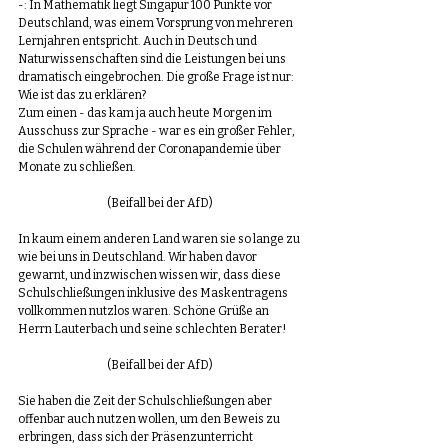
-: In Mathematik liegt Singapur 100 Punkte vor 
Deutschland, was einem Vorsprung von mehreren 
Lernjahren entspricht. Auch in Deutsch und 
Naturwissenschaften sind die Leistungen bei uns 
dramatisch eingebrochen. Die große Frage ist nur: 
Wie ist das zu erklären? 
Zum einen - das kam ja auch heute Morgen im 
Ausschuss zur Sprache - war es ein großer Fehler, 
die Schulen während der Coronapandemie über 
Monate zu schließen.
(Beifall bei der AfD)
In kaum einem anderen Land waren sie so lange zu 
wie bei uns in Deutschland. Wir haben davor 
gewarnt, und inzwischen wissen wir, dass diese 
Schulschließungen inklusive des Maskentragens 
vollkommen nutzlos waren. Schöne Grüße an 
Herrn Lauterbach und seine schlechten Berater!
(Beifall bei der AfD)
Sie haben die Zeit der Schulschließungen aber 
offenbar auch nutzen wollen, um den Beweis zu 
erbringen, dass sich der Präsenzunterricht 