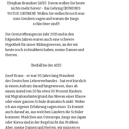
(Stephan Brandner (AfD): Davon wollen Sie heute 
nichts mehr hören! - Kai Gehring (BÜNDNIS 
90/DIE GRÜNEN): Wollen Sie vielleicht noch was 
zum Gendern sagen und warum die Jungs 
schlechter sind?)
Die Grenzöffnungen im Jahr 2015 und in den 
folgenden Jahren waren auch eine schwere 
Hypothek für unser Bildungswesen, an der wir 
heute noch zu knabbern haben, meine Damen und 
Herren.
(Beifall bei der AfD)
Josef Kraus - er war 30 Jahre lang Präsident 
des Deutschen Lehrerverbandes - hat erst kürzlich 
in einem Aufsatz darauf hingewiesen, dass ab 
einem Anteil von 20 bis etwa 30 Prozent Kindern 
mit Migrationshintergrund das Niveau einer Klasse 
oder einer ganzen Schule dramatisch sinkt. Wobei 
ich aus eigener Erfahrung sagen muss: Es kommt 
auch darauf an, aus welchen Ländern die Schüler 
kommen. Mädchen aus Osteuropa, Jungs aus Japan 
oder Korea sind in der Regel nicht das Problem. 
Aber, meine Damen und Herren, wir müssen es 