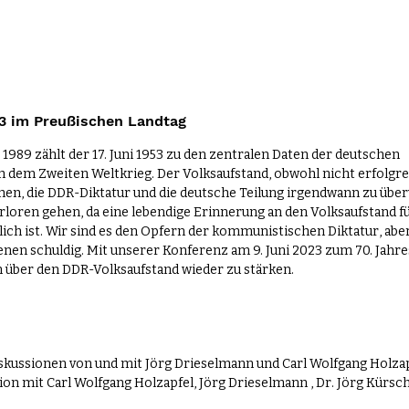
23 im Preußischen Landtag
89 zählt der 17. Juni 1953 zu den zentralen Daten der deutschen 
 dem Zweiten Weltkrieg. Der Volksaufstand, obwohl nicht erfolgrei
hen, die DDR-Diktatur und die deutsche Teilung irgendwann zu über
rloren gehen, da eine lebendige Erinnerung an den Volksaufstand fü
lich ist. Wir sind es den Opfern der kommunistischen Diktatur, aber
en schuldig. Mit unserer Konferenz am 9. Juni 2023 zum 70. Jahres
n über den DDR-Volksaufstand wieder zu stärken.
iskussionen von und mit Jörg Drieselmann und Carl Wolfgang Holza
on mit Carl Wolfgang Holzapfel, Jörg Drieselmann , Dr. Jörg Kürsc