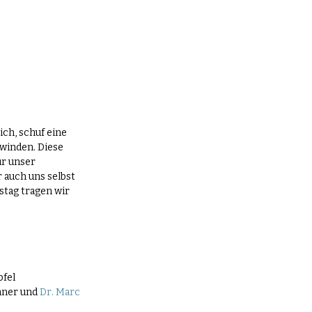
ch, schuf eine 
winden. Diese 
r unser 
 auch uns selbst 
tag tragen wir 
pfel
hner und 
Dr. Marc 