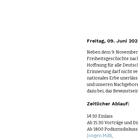
Freitag, 09. Juni 20
Neben dem 9. November 19
Freiheitsgeschichte nach
Hoffnung für alle Deutsc
Erinnerung darf nicht ve
nationales Erbe unerläss
und unseren Nachgeboren
dazu bei, das Bewusstsei
Zeitlicher Ablauf: 
14:30 Einlass 
Ab 15:30 Vorträge und D
Ab 18:00 Podiumsdiskussi
Jongen MdB
, 