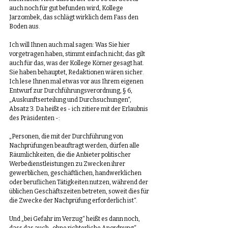
auch noch für gut befunden wird, Kollege 
Jarzombek, das schlägt wirklich dem Fass den 
Boden aus. 
Ich will Ihnen auch mal sagen: Was Sie hier 
vorgetragen haben, stimmt einfach nicht; das gilt 
auch für das, was der Kollege Körner gesagt hat. 
Sie haben behauptet, Redaktionen wären sicher. 
Ich lese Ihnen mal etwas vor aus Ihrem eigenen 
Entwurf zur Durchführungsverordnung, § 6, 
„Auskunftserteilung und Durchsuchungen“, 
Absatz 3. Da heißt es - ich zitiere mit der Erlaubnis 
des Präsidenten -: 
„Personen, die mit der Durchführung von 
Nachprüfungen beauftragt werden, dürfen alle 
Räumlichkeiten, die die Anbieter politischer 
Werbedienstleistungen zu Zwecken ihrer 
gewerblichen, geschäftlichen, handwerklichen 
oder beruflichen Tätigkeiten nutzen, während der 
üblichen Geschäftszeiten betreten, soweit dies für 
die Zwecke der Nachprüfung erforderlich ist“. 
Und „bei Gefahr im Verzug“ heißt es dann noch, 
dass das auch „ohne richterliche Anordnung“ 