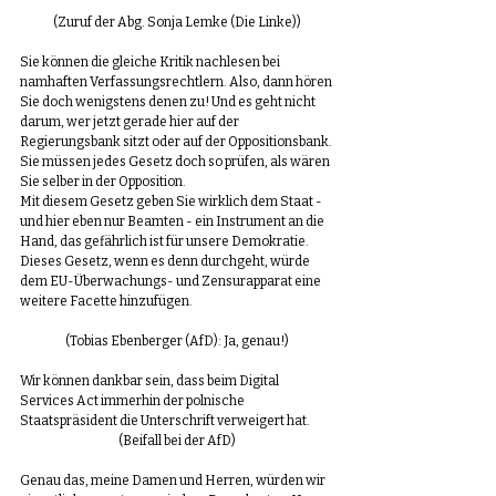
(Zuruf der Abg. Sonja Lemke (Die Linke))
Sie können die gleiche Kritik nachlesen bei 
namhaften Verfassungsrechtlern. Also, dann hören 
Sie doch wenigstens denen zu! Und es geht nicht 
darum, wer jetzt gerade hier auf der 
Regierungsbank sitzt oder auf der Oppositionsbank. 
Sie müssen jedes Gesetz doch so prüfen, als wären 
Sie selber in der Opposition. 
Mit diesem Gesetz geben Sie wirklich dem Staat - 
und hier eben nur Beamten - ein Instrument an die 
Hand, das gefährlich ist für unsere Demokratie. 
Dieses Gesetz, wenn es denn durchgeht, würde 
dem EU-Überwachungs- und Zensurapparat eine 
weitere Facette hinzufügen. 
(Tobias Ebenberger (AfD): Ja, genau!)
Wir können dankbar sein, dass beim Digital 
Services Act immerhin der polnische 
Staatspräsident die Unterschrift verweigert hat. 
(Beifall bei der AfD)
Genau das, meine Damen und Herren, würden wir 