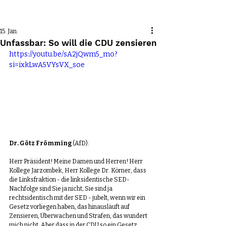
Beitrag
15. Jan.
Unfassbar: So will die CDU zensieren
https://youtu.be/sA2jQwm5_mo?
si=ixkLwA5VYsVX_soe
Dr. Götz Frömming
 (AfD): 
Herr Präsident! Meine Damen und Herren! Herr 
Kollege Jarzombek, Herr Kollege Dr. Körner, dass 
die Linksfraktion - die linksidentische SED-
Nachfolge sind Sie ja nicht; Sie sind ja 
rechtsidentisch mit der SED - jubelt, wenn wir ein 
Gesetz vorliegen haben, das hinausläuft auf 
Zensieren, Überwachen und Strafen, das wundert 
mich nicht. Aber dass in der CDU so ein Gesetz 