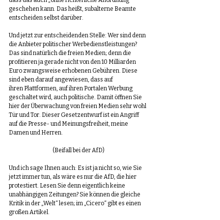
geschehen kann. Das heißt, subalterne Beamte 
entscheiden selbst darüber. 
Und jetzt zur entscheidenden Stelle: Wer sind denn 
die Anbieter politischer Werbedienstleistungen? 
Das sind natürlich die freien Medien; denn die 
profitieren ja gerade nicht von den 10 Milliarden 
Euro zwangsweise erhobenen Gebühren. Diese 
sind eben darauf angewiesen, dass auf 
ihren Plattformen, auf ihren Portalen Werbung 
geschaltet wird, auch politische. Damit öffnen Sie 
hier der Überwachung von freien Medien sehr wohl 
Tür und Tor. Dieser Gesetzentwurf ist ein Angriff 
auf die Presse- und Meinungsfreiheit, meine 
Damen und Herren. 
(Beifall bei der AfD)
Und ich sage Ihnen auch: Es ist ja nicht so, wie Sie 
jetzt immer tun, als wäre es nur die AfD, die hier 
protestiert. Lesen Sie denn eigentlich keine 
unabhängigen Zeitungen? Sie können die gleiche 
Kritik in der „Welt“ lesen; im „Cicero“ gibt es einen 
großen Artikel. 