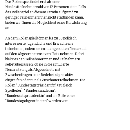
Das Rollenspiel findet erst ab einer 
Mindestteilnehmerzahl von 12 Personen statt. Falls 
das Rollenspiel an diesem Termin aufgrund zu 
geringer TeilnehmerInnen nicht stattfinden kann, 
bieten wir Ihnen die Möglichkeit einer Kurzführung 
an.
An dem Rollenspiel können bis zu 50 politisch 
interessierte Jugendliche und Erwachsene 
teilnehmen, indem sie im nachgebauten Plenarsaal 
auf den Abgeordnetensitzen Platz nehmen. Dabei 
bleibt es den Teilnehmerinnen und Teilnehmern 
selbst überlassen, ob sie in die simulierte 
Plenarsitzung als Abgeordnete mit 
Zwischenfragen oder Redebeiträgen aktiv 
eingreifen oder nur als Zuschauer teilnehmen. Die 
Rollen "Bundestagspräsident/in" (zugleich 
Spielleiter), "Bundeskanzler/in", 
"Bundesratspräsident/in" und die Rolle eines 
"Bundestagabgeordneten" werden vom 
Besucherführungsdienst des Deutschen 
Bundestages wahrgenommen.
Dabei werden Kenntnisse über die Arbeit von 
Bundestagsabgeordneten, den Gang der 