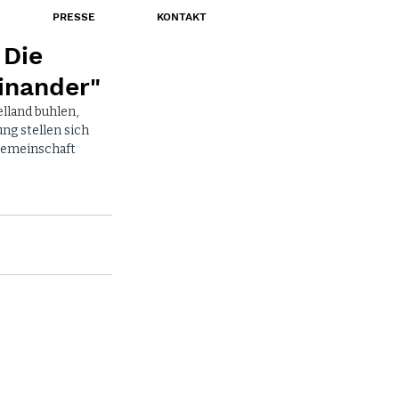
PRESSE
KONTAKT
 Die
inander"
lland buhlen, 
g stellen sich 
gemeinschaft 