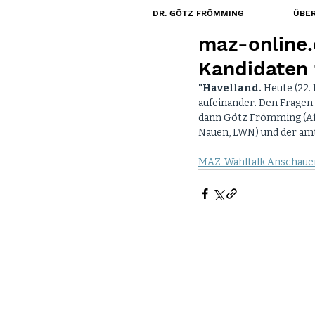
DR. GÖTZ FRÖMMING
ÜBER
22. Mai 2024
maz-online.
Kandidaten 
"Havelland.
Heute (22.
aufeinander. Den Fragen
dann Götz Frömming (AfD
Nauen, LWN) und der am
MAZ-Wahltalk Anschaue