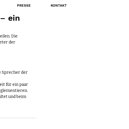
PRESSE
KONTAKT
– ein
ilen. Die 
eter der 
e Sprecher der 
t für ein paar 
eglementieren. 
ltet und beim 