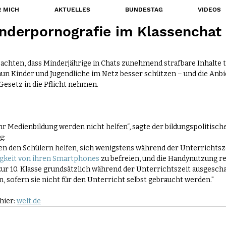
 MICH
AKTUELLES
BUNDESTAG
VIDEOS
inderpornografie im Klassenchat 
achten, dass Minderjährige in Chats zunehmend strafbare Inhalte te
nun Kinder und Jugendliche im Netz besser schützen – und die Anbi
esetz in die Pflicht nehmen.
r Medienbildung werden nicht helfen“, sagte der bildungspolitisch
g:
 den Schülern helfen, sich wenigstens während der Unterrichtszei
gkeit von ihren Smartphones
 zu befreien, und die Handynutzung r
zur 10. Klasse grundsätzlich während der Unterrichtszeit ausgescha
, sofern sie nicht für den Unterricht selbst gebraucht werden."
hier: 
welt.de