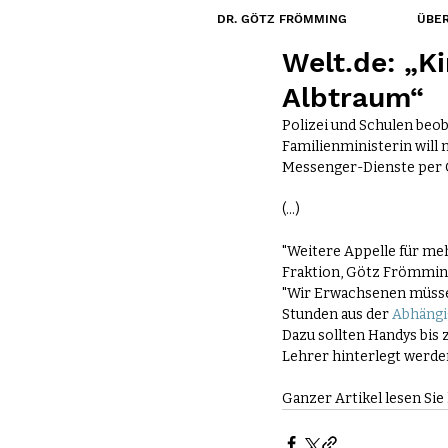
DR. GÖTZ FRÖMMING
ÜBER
11. Nov. 2019
Welt.de: „K
Albtraum“
Polizei und Schulen beob
Familienministerin will 
Messenger-Dienste per G
(...)
"Weitere Appelle für meh
Fraktion, Götz Frömmin
"Wir Erwachsenen müssen
Stunden aus der 
Abhängi
Dazu sollten Handys bis 
Lehrer hinterlegt werden
Ganzer Artikel lesen Sie 