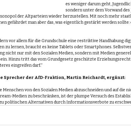
es weniger darum geht, Jugendlic
sondern unter dem Vorwand des 
onopol der Altparteien wieder herzustellen. Mit noch mehr staatl
n gefährdet man aber das, was eigentlich gestärkt werden sollte: ei
dern vor allem für die Grundschule eine restriktive Handhabung dig
n zu lernen, braucht es keine Tablets oder Smartphones. Selbstvers
g nicht nur mit den Sozialen Medien, sondern mit Medien generell
in. Hinzu tritt das vom Grundgesetz geschützte Erziehungsrecht d
eres eingreifen darf.“
e Sprecher der AfD-Fraktion, Martin Reichardt, ergänzt:
nge Menschen von den Sozialen Medien abzuschneiden und auf die ni
eam-Medien zu beschränken, ist der plumpe Versuch des Establis
u politischen Alternativen durch Informationsverbote zu erschwe