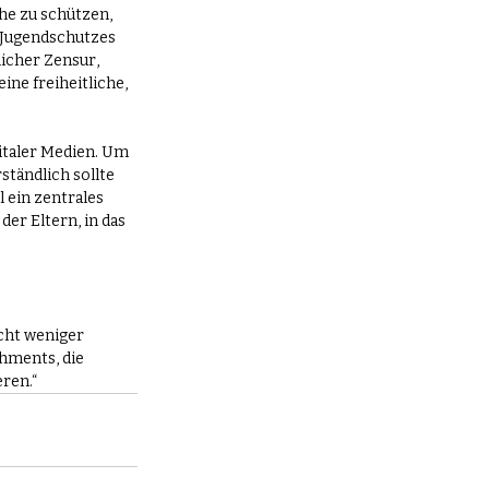
he zu schützen, 
Jugendschutzes 
icher Zensur, 
ne freiheitliche, 
italer Medien. Um 
tändlich sollte 
 ein zentrales 
er Eltern, in das 
cht weniger 
hments, die 
ren.“