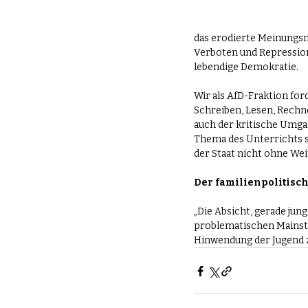
das erodierte Meinungsm
Verboten und Repressione
lebendige Demokratie.
Wir als AfD-Fraktion for
Schreiben, Lesen, Rechne
auch der kritische Umgan
Thema des Unterrichts se
der Staat nicht ohne Weit
Der familienpolitisch
„Die Absicht, gerade ju
problematischen Mainstr
Hinwendung der Jugend z