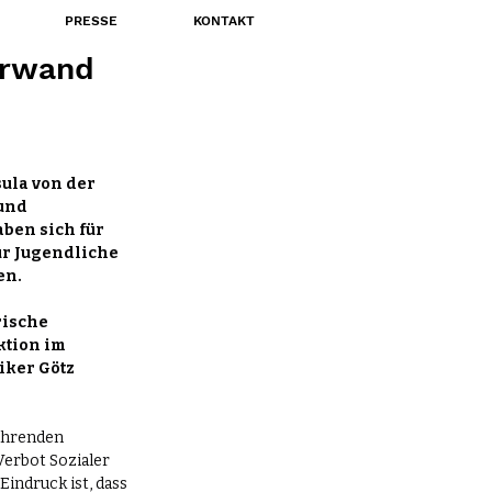
PRESSE
KONTAKT
orwand
la von der 
und 
ben sich für 
ür Jugendliche 
en.
ische 
tion im 
ker Götz 
ührenden 
Verbot Sozialer 
Eindruck ist, dass 