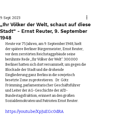
Beitrag
9. Sept. 2023
„Ihr Völker der Welt, schaut auf diese
Stadt“ - Ernst Reuter, 9. September
1948
Heute vor 75 Jahren, am 9. September 1948, hielt 
der spätere Berliner Bürgermeister, Ernst Reuter, 
vor dem zerstörten Reichstaggebäude seine 
berühmte Rede „Ihr Völker der Welt“. 300.000 
Berliner hatten sich dort versammelt, um gegen die 
Blockade der Stadt und die drohende 
Eingliederung ganz Berlins in die sowjetisch 
besetzte Zone zu protestieren.   Dr. Götz 
Frömming, parlamentarischer Geschäftsführer 
und Leiter der AG-Geschichte der AfD-
Bundestagsfraktion, erinnert an den großen 
Sozialdemokraten und Patrioten Ernst Reuter.
https://youtu.be/XpJuEGc0dRA