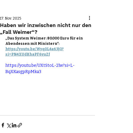
Beitrag
17. Nov. 2025
Haben wir inzwischen nicht nur den
„Fall Weimer“?
„Das System Weimer: 80.000 Euro für ein 
Abendessen mit Ministern“:
https://youtu.be/Wyq0L4a63jQ?
si=PN4XUdRhaPF6vuZf
https://youtu.be/UXtStoL-2lw?si=L-
BqXKasgpRpMka3