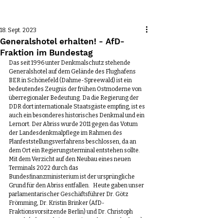
Beitrag
18. Sept. 2023
Generalshotel erhalten! - AfD-
Fraktion im Bundestag
Das seit 1996 unter Denkmalschutz stehende 
Generalshotel auf dem Gelände des Flughafens 
BER in Schönefeld (Dahme-Spreewald) ist ein 
bedeutendes Zeugnis der frühen Ostmoderne von 
überregionaler Bedeutung. Da die Regierung der 
DDR dort internationale Staatsgäste empfing, ist es 
auch ein besonderes historisches Denkmal und ein 
Lernort. Der Abriss wurde 2011 gegen das Votum 
der Landesdenkmalpflege im Rahmen des 
Planfeststellungsverfahrens beschlossen, da an 
dem Ort ein Regierungsterminal entstehen sollte. 
Mit dem Verzicht auf den Neubau eines neuen 
Terminals 2022 durch das 
Bundesfinanzministerium ist der ursprüngliche 
Grund für den Abriss entfallen.   Heute gaben unser 
parlamentarischer Geschäftsführer Dr. Götz 
Frömming, Dr. Kristin Brinker (AfD-
Fraktionsvorsitzende Berlin) und Dr. Christoph 