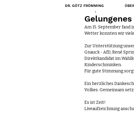
DR. GÖTZ FRÖMMING
ÜBER
15. Sept. 2024
Gelungenes 
Am 15. September fand i
Wetter konnten wir viel
Zur Unterstützung unser
Gnauck - AfD
, 
René Spri
Direktkandidat im Wahlkr
Kinderschminken.
Für gute Stimmung sorgt
Ein herzliches Dankeschö
Volkes. Gemeinsam setzen
Es ist Zeit!
Liveaufzeichnung anscha