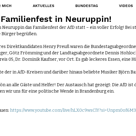
 MICH
AKTUELLES
BUNDESTAG
VIDEOS
Familienfest in Neuruppin!
n 
Neuruppin
 das Familienfest der AfD statt – ein voller Erfolg! Bei
e Bürger begrüßen.
es Direktkandidaten 
Henry Preuß
 waren die Bundestagsabgeordne
nger
, Götz Frömming und der Landtagsabgeordnete 
Dennis Hohloc
eis 05, 
Dr. Dominik Kaufner
, vor Ort. Es gab leckeres Essen, eine 
e der in AfD-Kreisen und darüber hinaus beliebte Musiker 
Björn B
n an alle Gäste und Helfer! Der Austausch hat gezeigt: Die 
AfD
 ist
 wir uns für eine politische Wende in 
Brandenburg
 ein.
uen: 
https://www.youtube.com/live/hLX0c9wsClY?si=Unpm0of6M3