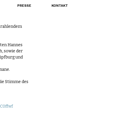
PRESSE
KONTAKT
 strahlendem 
ten 
Hannes 
h,
 sowie der 
Hüpfburg und 
anane
.
 die Stimme des 
C0ffwf