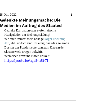
Beitrag
18. Okt. 2022
Gelenkte Meinungsmache: Die
Medien im Auftrag des Staates!
Gezielte Korruption oder systematische 
Manipulation der Meinungsbildung? 
Wie auch immer: Mein Kollege 
Roger Beckamp 
AfD
, MdB und ich sind uns einig, dass das geleakte 
Dossier der Bundesregierung zum Krieg in der 
Ukraine viele Fragen aufwirft. 
Wir bleiben dran und klären das auf!
https://youtu.be/nga8-nBi-7I