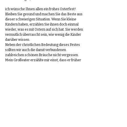
ich wünsche Ihnen allen ein frohes Osterfest! 
Bleiben Sie gesund und machen Sie das Beste aus 
dieser schwierigen Situation. Wenn Sie kleine 
Kindern haben, erzählen Sie ihnen doch einmal 
wieder, was es mit Ostern auf sich hat. Sie werden 
vermutlich überrascht sein, wie wenig die Kinder 
darüber wissen.
Neben der christlichen Bedeutung dieses Festes 
sollten wir auch die damit verbundenen 
zahlreichen schönen Bräuche nicht vergessen. 
Mein Großvater erzählte mir einst, dass er früher 
mit seinen Freunden die jungen Mädchen des 
Dorfes an Ostern überraschte und mit 
Birkenzweigen neckte. Dazu riefen sie so etwas 
wie „Stieper, stieper Osterhase“. Ich habe eben 
einmal nachgelesen was es mit diesem Brauch auf 
sich hat. Sehr interessant: 
https://de.m.wikipedia.org/wiki/Schmackostern
https://blog.pommerscher-greif.de/brauchtum-
ostern/