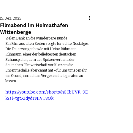
Beitrag
15. Dez. 2025
Filmabend im Heimathafen
Wittenberge
Vielen Dank an die wunderbare Runde!
Ein Film aus alten Zeiten sorgte für echte Nostalgie: 
Die Feuerzangenbowle mit Heinz Rühmann .
Rühmann, einer der beliebtesten deutschen 
Schauspieler, dem der Spitzenverband der 
deutschen Filmwirtschaft vor Kurzem die 
Ehrenmedaille aberkannt hat – für uns umso mehr 
ein Grund, ihn nicht in Vergessenheit geraten zu 
lassen.
https://youtube.com/shorts/h0CbUVR_9E
k?si=tgtXIdydTNIVT8Ok