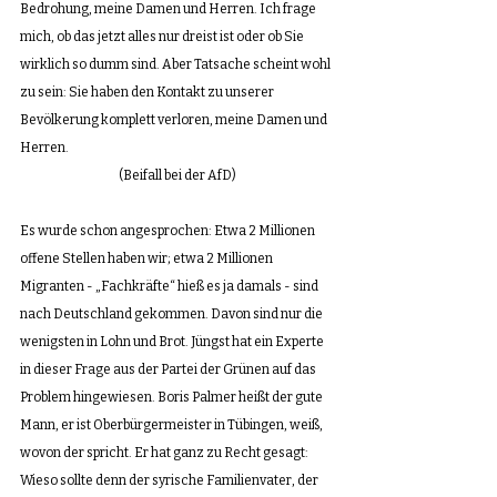
Bedrohung, meine Damen und Herren. Ich frage 
mich, ob das jetzt alles nur dreist ist oder ob Sie 
wirklich so dumm sind. Aber Tatsache scheint wohl 
zu sein: Sie haben den Kontakt zu unserer 
Bevölkerung komplett verloren, meine Damen und 
Herren.
(Beifall bei der AfD)
Es wurde schon angesprochen: Etwa 2 Millionen 
offene Stellen haben wir; etwa 2 Millionen 
Migranten - „Fachkräfte“ hieß es ja damals - sind 
nach Deutschland gekommen. Davon sind nur die 
wenigsten in Lohn und Brot. Jüngst hat ein Experte 
in dieser Frage aus der Partei der Grünen auf das 
Problem hingewiesen. Boris Palmer heißt der gute 
Mann, er ist Oberbürgermeister in Tübingen, weiß, 
wovon der spricht. Er hat ganz zu Recht gesagt: 
Wieso sollte denn der syrische Familienvater, der 