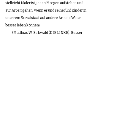
vielleicht Maler ist, jeden Morgen aufstehen und 
zur Arbeit gehen, wenn er und seine fünf Kinder in 
unserem Sozialstaat auf andere Art und Weise 
besser leben können? 
(Matthias W. Birkwald (DIE LINKE): Besser 
bestimmt nicht! Mit Arbeit hat man immer mehr als 
ohne! Immer!)
Das ist die Wahrheit, meine Damen und Herren. 
Deutschland ist leider nicht als Arbeitsplatz 
attraktiv, Deutschland ist in der Welt nur als 
Sozialamt attraktiv.
(Beifall bei der AfD)
Das hat natürlich damit zu tun, dass wir in diesem 
Land die höchsten Steuern und Abgaben haben, 
dass wir in diesem Land inzwischen die höchsten 
Energiepreise haben und dass wir ein verkorkstes 
und kaputtes Bildungswesen haben, meine Damen 