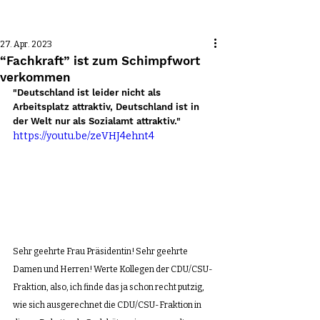
Beitrag
27. Apr. 2023
“Fachkraft” ist zum Schimpfwort
verkommen
"Deutschland ist leider nicht als 
Arbeitsplatz attraktiv, Deutschland ist in 
der Welt nur als Sozialamt attraktiv."
https://youtu.be/zeVHJ4ehnt4
Sehr geehrte Frau Präsidentin! Sehr geehrte 
Damen und Herren! Werte Kollegen der CDU/CSU-
Fraktion, also, ich finde das ja schon recht putzig, 
wie sich ausgerechnet die CDU/CSU-Fraktion in 