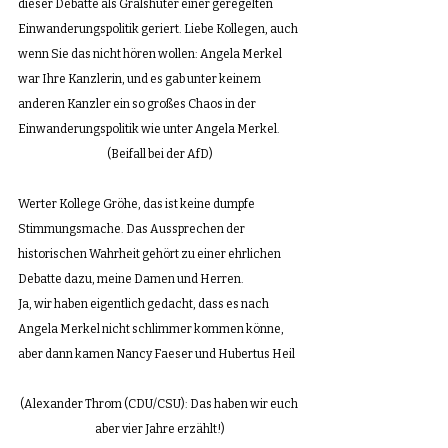
dieser Debatte als Gralshüter einer geregelten 
Einwanderungspolitik geriert. Liebe Kollegen, auch 
wenn Sie das nicht hören wollen: Angela Merkel 
war Ihre Kanzlerin, und es gab unter keinem 
anderen Kanzler ein so großes Chaos in der 
Einwanderungspolitik wie unter Angela Merkel.
(Beifall bei der AfD)
Werter Kollege Gröhe, das ist keine dumpfe 
Stimmungsmache. Das Aussprechen der 
historischen Wahrheit gehört zu einer ehrlichen 
Debatte dazu, meine Damen und Herren.
Ja, wir haben eigentlich gedacht, dass es nach 
Angela Merkel nicht schlimmer kommen könne, 
aber dann kamen Nancy Faeser und Hubertus Heil
(Alexander Throm (CDU/CSU): Das haben wir euch 
aber vier Jahre erzählt!)