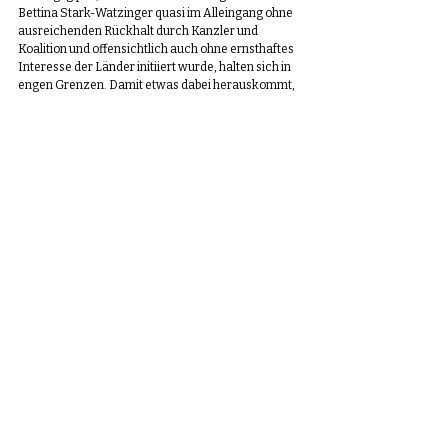
Bettina Stark-Watzinger quasi im Alleingang ohne 
ausreichenden Rückhalt durch Kanzler und 
Koalition und offensichtlich auch ohne ernsthaftes 
Interesse der Länder initiiert wurde, halten sich in 
engen Grenzen. Damit etwas dabei herauskommt, 
muss der Kern des Problems tabufrei angepackt 
werden: Der dramatische Lehrkräftemangel und 
der gravierende Sanierungsstau an Räumen und 
Gebäuden. Ohne eine Einstellungs- und 
Sanierungsoffensive brauchen wir über 
Digitalisierung gar nicht erst zu reden. Nach 
Ansicht der AfD-Fraktion müssen hier Bund und 
Länder gemeinsam in die Schatullen greifen, statt 
sich weiter gegenseitig den Schwarzen Peter 
zuzuschieben.
Kontraproduktiv wäre dagegen, die Krise im 
Bildungssystem zu einer weiteren Schleifung des 
Bildungsföderalismus zu missbrauchen. Der Bund 
hat weder rechtlich noch fachlich die Kompetenz, 
um bessere Lösungen für die Probleme im 
Schulwesen anzubieten.“