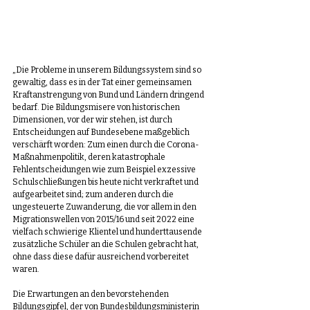
„Die Probleme in unserem Bildungssystem sind so 
gewaltig, dass es in der Tat einer gemeinsamen 
Kraftanstrengung von Bund und Ländern dringend 
bedarf. Die Bildungsmisere von historischen 
Dimensionen, vor der wir stehen, ist durch 
Entscheidungen auf Bundesebene maßgeblich 
verschärft worden: Zum einen durch die Corona-
Maßnahmenpolitik, deren katastrophale 
Fehlentscheidungen wie zum Beispiel exzessive 
Schulschließungen bis heute nicht verkraftet und 
aufgearbeitet sind; zum anderen durch die 
ungesteuerte Zuwanderung, die vor allem in den 
Migrationswellen von 2015/16 und seit 2022 eine 
vielfach schwierige Klientel und hunderttausende 
zusätzliche Schüler an die Schulen gebracht hat, 
ohne dass diese dafür ausreichend vorbereitet 
waren.
Die Erwartungen an den bevorstehenden 
Bildungsgipfel, der von Bundesbildungsministerin 