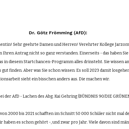
Dr. Götz Frömming (AfD): 
dentin! Sehr geehrte Damen und Herren! Verehrter Kollege Jarzom
 Ihren Antrag nicht so ganz verstanden. Einerseits - das haben Sie 
as in diesem Startchancen-Programm alles drinsteht. Sie wissen an
s gut finden. Aber was Sie schon wissen: Es soll 2023 damit losgehen.
tionsarbeit sieht ein bisschen anders aus. Die machen wir.
 bei der AfD - Lachen des Abg. Kai Gehring (BÜNDNIS 90/DIE GRÜNE
 von 2000 bis 2021 schafften im Schnitt 50 000 Schüler nicht mal d
r haben es schon gehört -, und zwar pro Jahr. Viele davon sind män