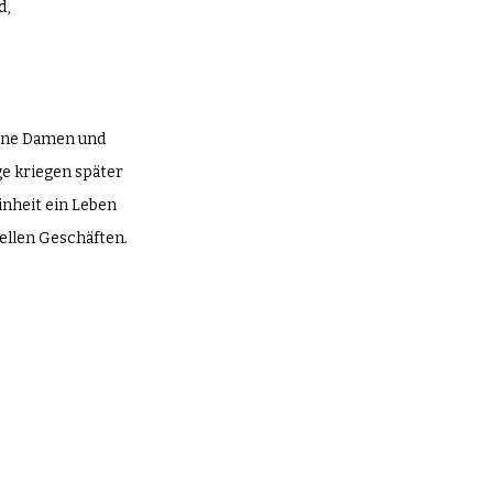
d,
eine Damen und 
e kriegen später 
inheit ein Leben 
ellen Geschäften.