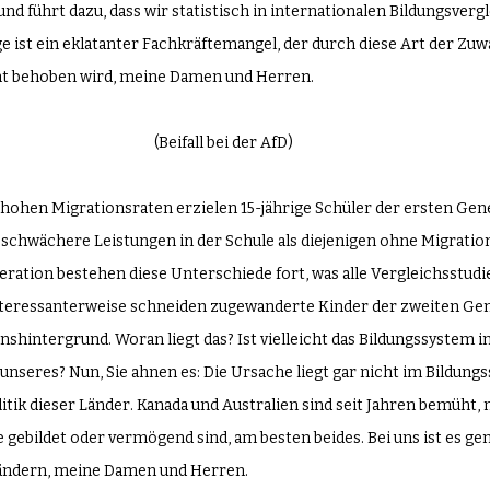
d führt dazu, dass wir statistisch in internationalen Bildungsver
ge ist ein eklatanter Fachkräftemangel, der durch diese Art der Z
ht behoben wird, meine Damen und Herren.
(Beifall bei der AfD)
t hohen Migrationsraten erzielen 15-jährige Schüler der ersten Gen
schwächere Leistungen in der Schule als diejenigen ohne Migratio
ration bestehen diese Unterschiede fort, was alle Vergleichsstudie
nteressanterweise schneiden zugewanderte Kinder der zweiten Gen
nshintergrund. Woran liegt das? Ist vielleicht das Bildungssystem i
 unseres? Nun, Sie ahnen es: Die Ursache liegt gar nicht im Bildung
tik dieser Länder. Kanada und Australien sind seit Jahren bemüht,
e gebildet oder vermögend sind, am besten beides. Bei uns ist es g
 ändern, meine Damen und Herren.