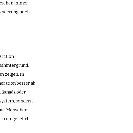
gleichen immer 
uwanderung noch 
eration 
nshintergrund. 
n zeigen. In 
eration besser ab 
n Kanada oder 
ssystem, sondern 
 nur Menschen 
enau umgekehrt. 