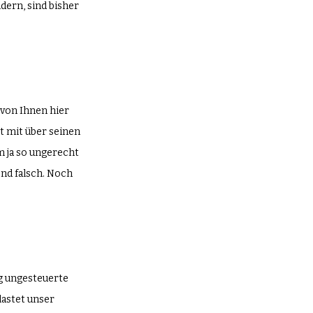
dern, sind bisher 
 von Ihnen hier 
t mit über seinen 
 ja so ungerecht 
nd falsch. Noch 
g ungesteuerte 
astet unser 