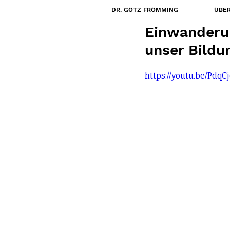
DR. GÖTZ FRÖMMING
ÜBER
16. März 2023
Einwanderun
unser Bild
https://youtu.be/PdqC