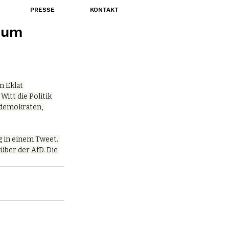
PRESSE
KONTAKT
n um
m Eklat 
tt die Politik 
ldemokraten, 
 in einem Tweet. 
über der AfD. Die 