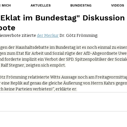
 MICH
AKTUELLES
BUNDESTAG
VIDEOS
"Eklat im Bundestag" Diskussio
bote
enverbote zitierte 
der Merkur
 Dr. Götz Frömming:
Zügen der Haushaltsdebatte im Bundestag ist es noch einmal zu eine
n zum Etat für Arbeit und Sozial rügte der AfD-Abgeordnete Uwe Wi
d forderte implizit ein Verbot der SPD. Spitzenpolitiker der Sozia
 Ralf Stegner, zeigten sich empört.
z Frömming relativierte Witts Aussage noch am Freitagvormittag
 eine Replik auf genau die gleiche Äußerung von Herrn Kahrs gegen
ch keine Parteien verbieten!“, erklärte er.