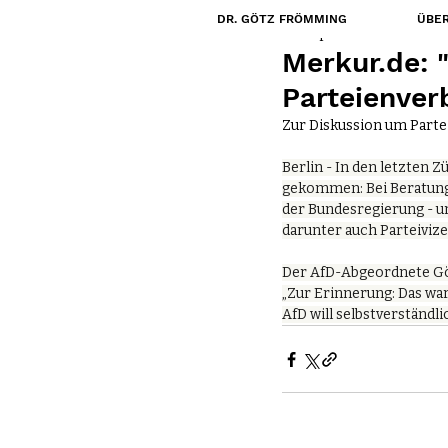
DR. GÖTZ FRÖMMING
ÜBER
16. Sept. 2019
Merkur.de: 
Parteienver
Zur Diskussion um Partei
Berlin - In den letzten 
gekommen: Bei Beratunge
der Bundesregierung - un
darunter auch Parteivize
Der AfD-Abgeordnete Göt
„Zur Erinnerung: Das war
AfD will selbstverständli