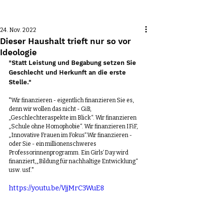
Beitrag
24. Nov. 2022
Dieser Haushalt trieft nur so vor
Ideologie
"Statt Leistung und Begabung setzen Sie 
Geschlecht und Herkunft an die erste 
Stelle."
"Wir finanzieren - eigentlich finanzieren Sie es, 
denn wir wollen das nicht - GiB, 
„Geschlechteraspekte im Blick“. Wir finanzieren 
„Schule ohne Homophobie“. Wir finanzieren IFiF, 
„Innovative Frauen im Fokus“.Wir finanzieren - 
oder Sie - ein millionenschweres 
Professorinnenprogramm. Ein Girls‘ Day wird 
finanziert,„Bildung für nachhaltige Entwicklung“ 
usw. usf."
https://youtu.be/VjjMrC3WuE8