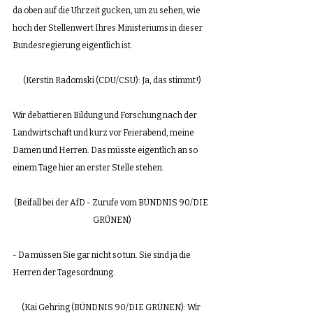
da oben auf die Uhrzeit gucken, um zu sehen, wie 
hoch der Stellenwert Ihres Ministeriums in dieser 
Bundesregierung eigentlich ist. 
(Kerstin Radomski (CDU/CSU): Ja, das stimmt!)
Wir debattieren Bildung und Forschung nach der 
Landwirtschaft und kurz vor Feierabend, meine 
Damen und Herren. Das müsste eigentlich an so 
einem Tage hier an erster Stelle stehen.
(Beifall bei der AfD - Zurufe vom BÜNDNIS 90/DIE 
GRÜNEN)
- Da müssen Sie gar nicht so tun. Sie sind ja die 
Herren der Tagesordnung.
(Kai Gehring (BÜNDNIS 90/DIE GRÜNEN): Wir 