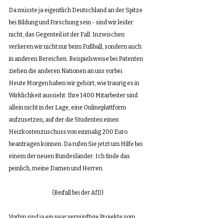
Da müsste ja eigentlich Deutschland an der Spitze 
bei Bildung und Forschung sein - sind wir leider 
nicht, das Gegenteil ist der Fall. Inzwischen 
verlieren wir nicht nur beim Fußball, sondern auch 
in anderen Bereichen. Beispielsweise bei Patenten 
ziehen die anderen Nationen an uns vorbei. 
Heute Morgen haben wir gehört, wie traurig es in 
Wirklichkeit aussieht: Ihre 1 400 Mitarbeiter sind 
allein nicht in der Lage, eine Onlineplattform 
aufzusetzen, auf der die Studenten einen 
Heizkostenzuschuss von einmalig 200 Euro 
beantragen können. Da rufen Sie jetzt um Hilfe bei 
einem der neuen Bundesländer. Ich finde das 
peinlich, meine Damen und Herren.
(Beifall bei der AfD)
Vorhin sind ja ein paar vernünftige Projekte vom 