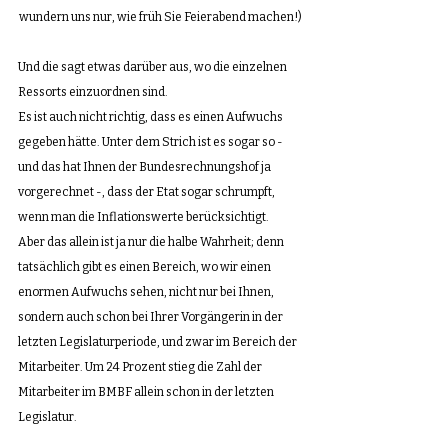
wundern uns nur, wie früh Sie Feierabend machen!)
Und die sagt etwas darüber aus, wo die einzelnen 
Ressorts einzuordnen sind. 
Es ist auch nicht richtig, dass es einen Aufwuchs 
gegeben hätte. Unter dem Strich ist es sogar so - 
und das hat Ihnen der Bundesrechnungshof ja 
vorgerechnet -, dass der Etat sogar schrumpft, 
wenn man die Inflationswerte berücksichtigt. 
Aber das allein ist ja nur die halbe Wahrheit; denn 
tatsächlich gibt es einen Bereich, wo wir einen 
enormen Aufwuchs sehen, nicht nur bei Ihnen, 
sondern auch schon bei Ihrer Vorgängerin in der 
letzten Legislaturperiode, und zwar im Bereich der 
Mitarbeiter. Um 24 Prozent stieg die Zahl der 
Mitarbeiter im BMBF allein schon in der letzten 
Legislatur.