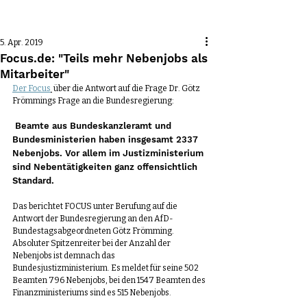
Beitrag
5. Apr. 2019
Focus.de: "Teils mehr Nebenjobs als
Mitarbeiter"
Der Focus
 über die Antwort auf die Frage Dr. Götz 
Frömmings Frage an die Bundesregierung:
 Beamte aus Bundeskanzleramt und 
Bundesministerien haben insgesamt 2337 
Nebenjobs. Vor allem im Justizministerium 
sind Nebentätigkeiten ganz offensichtlich 
Standard.
Das berichtet FOCUS unter Berufung auf die 
Antwort der Bundesregierung an den AfD-
Bundestagsabgeordneten Götz Frömming. 
Absoluter Spitzenreiter bei der Anzahl der 
Nebenjobs ist demnach das 
Bundesjustizministerium. Es meldet für seine 502 
Beamten 796 Nebenjobs, bei den 1547 Beamten des 
Finanzministeriums sind es 515 Nebenjobs.