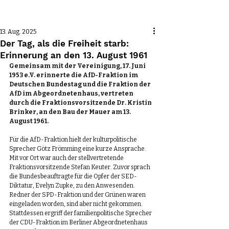
Beitrag
13. Aug. 2025
Der Tag, als die Freiheit starb:
Erinnerung an den 13. August 1961
Gemeinsam mit der Vereinigung, 17. Juni 
1953 e.V. erinnerte die AfD-Fraktion im 
Deutschen Bundestag und die Fraktion der 
AfD im Abgeordnetenhaus, vertreten 
durch die Fraktionsvorsitzende Dr. Kristin 
Brinker, an den Bau der Mauer am 13. 
August 1961. 
Für die AfD-Fraktion hielt der kulturpolitische 
Sprecher Götz Frömming eine kurze Ansprache. 
Mit vor Ort war auch der stellvertretende 
Fraktionsvorsitzende Stefan Keuter. Zuvor sprach 
die Bundesbeauftragte für die Opfer der SED-
Diktatur, Evelyn Zupke, zu den Anwesenden. 
Redner der SPD-Fraktion und der Grünen waren 
eingeladen worden, sind aber nicht gekommen. 
Stattdessen ergriff der familienpolitische Sprecher 
der CDU-Fraktion im Berliner Abgeordnetenhaus 