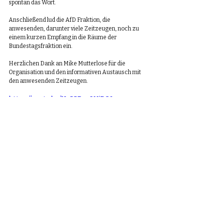
spontan das Wort. 
Anschließend lud die AfD Fraktion, die 
anwesenden, darunter viele Zeitzeugen, noch zu 
einem kurzen Empfang in die Räume der 
Bundestagsfraktion ein. 
Herzlichen Dank an Mike Mutterlose für die 
Organisation und den informativen Austausch mit 
den anwesenden Zeitzeugen.
https://youtu.be/Uy23Dm0NjRQ?
si=EVjQLciPxtXy9oOx