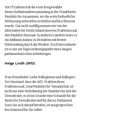
Vor 175 Jahren trat die erste freigewählte 
deutscheNationalversammlung in der Frankfurter 
Paulskirche zusammen, wo die erste freiheitliche 
Verfassung entworfen,erstritten und beschlossen 
wurde. Gar nicht zufällig nennen wir von der 
Alternative für Deutschland unseren Fraktionssaal 
den Paulskirchensaal. In anderen Ländern wäre so 
ein Jubiläum Anlass zu Festakten mit breiter 
Untermalung durch die Medien. Doch hierzulande 
ist es nur ein Tagesordnungspunkt eines langen 
parlamentarischen Arbeitstages.
Helge Lindh (SPD):
Frau Präsidentin! Liebe Kolleginnen und Kollegen!
Der Umstand, dass die AfD-Fraktion ihren 
Fraktionssaal „Saal Paulskirche“ benannt hat, ist 
nicht nur eine Verhöhnung der Paulskirche und der 
Demokratie, es ist im Grunde eine Schande für die 
deutsche Demokratie und für dieses Parlament. 
Dass Sie sich darauf berufen, ist ausgesprochen 
beschämend für Sie selbst.