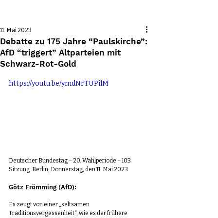
Beitrag
11. Mai 2023
Debatte zu 175 Jahre “Paulskirche”:
AfD “triggert” Altparteien mit
Schwarz-Rot-Gold
https://youtu.be/ymdNrTUPilM
Deutscher Bundestag – 20. Wahlperiode – 103. 
Sitzung. Berlin, Donnerstag, den 11. Mai 2023 
Götz Frömming (AfD):
Es zeugt von einer „seltsamen 
Traditionsvergessenheit“, wie es der frühere 