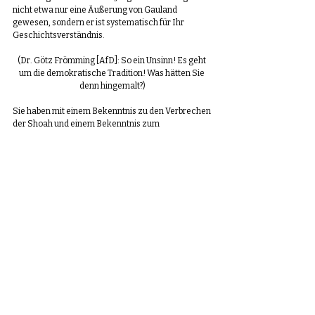
nicht etwa nur eine Äußerung von Gauland 
gewesen, sondern er ist systematisch für Ihr 
Geschichtsverständnis.
(Dr. Götz Frömming [AfD]: So ein Unsinn! Es geht 
um die demokratische Tradition! Was hätten Sie 
denn hingemalt?)
Sie haben mit einem Bekenntnis zu den Verbrechen 
der Shoah und einem Bekenntnis zum 
Grundgesetz nichts zu tun.
(Beifall bei der SPD sowie bei Abgeordneten des 
BÜNDNISSES 90/DIE GRÜNEN und der FDP)
Wenn Sie hier mit den Farben Schwarz-Rot-Gold 
auftreten – auch bei diesem Bildzyklus sind diese 
Farben betont –, ist das wirklich eine Karikatur des 
Patriotismus. Jeder ernsthafte Patriot und jede 
Patriotin in diesem Land dreht sich um vor Scham, 
wenn er oder sie Sie erleben muss. Das hat dieses 
Land wahrlich nicht verdient.
(Beifall bei der SPD sowie bei Abgeordneten des 
BÜNDNISSES 90/DIE GRÜNEN und der FDP)