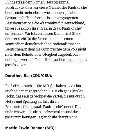
Bundespräsident Roman Herzog einmal 
ausdrückte, dass wir diese Männer der Paulskirche 
heute nicht mehr ehren, wie es ihnen gebührt. 
Genau deshalb hat bereits in der vergangenen 
Legislaturperiode die Alternative für Deutschland, 
unsere Fraktion, ihren Saal in „Saal Paulskirche“ 
umbenannt. Wir führen diesen Namen mit Stolz; 
denn er steht für die Sehnsucht nach einem 
souveränen demokratischen Nationalstaat der 
Deutschen, in dem die Grundrechte dem Volk nicht 
nach dem Belieben der Obrigkeit zugeteilt oder 
entzogen werden. Diese Sehnsucht ist aktueller als 
jemals zuvor.
Dorothee Bär (CDU/CSU):
Ein Letztes noch an die AfD; Sie haben es vorhin 
auch selber angesprochen: Es ist ein ganz großer 
Hohn, dass ausgerechnet die Partei, die nur durch 
Hetze und Spaltung auffällt, ihren 
Fraktionssitzungssaal „Paulskirche“ nennt. Das 
finde ich wirklich absolut abscheulich, und das 
passt zum heutigen Tag auch überhaupt nicht.
Martin Erwin Renner (AfD):