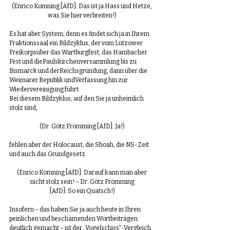
(Enrico Komning [AfD]: Das ist ja Hass und Hetze, 
was Sie hier verbreiten!)
Es hat aber System; denn es findet sich ja in Ihrem 
Fraktionssaal ein Bildzyklus, der vom Lützower 
Freikorpsüber das Wartburgfest, das Hambacher 
Fest und diePaulskirchenversammlung bis zu 
Bismarck und derReichsgründung, dann über die 
Weimarer Republik undVerfassung hin zur 
Wiedervereinigung führt.
Bei diesem Bildzyklus, auf den Sie ja unheimlich 
stolz sind,
(Dr. Götz Frömming [AfD]: Ja!)
fehlen aber der Holocaust, die Shoah, die NS-Zeit 
und auch das Grundgesetz.
(Enrico Komning [AfD]: Darauf kann man aber 
nicht stolz sein! – Dr. Götz Frömming
[AfD]: So ein Quatsch!)
Insofern – das haben Sie ja auch heute in Ihren 
peinlichen und beschämenden Wortbeiträgen 
deutlich gemacht – ist der „Vogelschiss“-Vergleich 