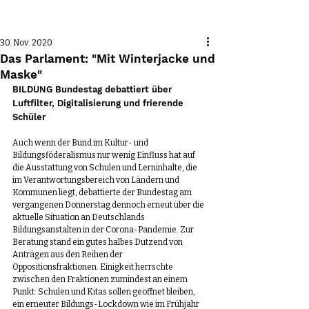
Beitrag
30. Nov. 2020
Das Parlament: "Mit Winterjacke und
Maske"
BILDUNG Bundestag debattiert über 
Luftfilter, Digitalisierung und frierende 
Schüler
Auch wenn der Bund im Kultur- und 
Bildungsföderalismus nur wenig Einfluss hat auf 
die Ausstattung von Schulen und Lerninhalte, die 
im Verantwortungsbereich von Ländern und 
Kommunen liegt, debattierte der Bundestag am 
vergangenen Donnerstag dennoch erneut über die 
aktuelle Situation an Deutschlands 
Bildungsanstalten in der Corona-Pandemie. Zur 
Beratung stand ein gutes halbes Dutzend von 
Anträgen aus den Reihen der 
Oppositionsfraktionen. Einigkeit herrschte 
zwischen den Fraktionen zumindest an einem 
Punkt: Schulen und Kitas sollen geöffnet bleiben, 
ein erneuter Bildungs-Lockdown wie im Frühjahr 