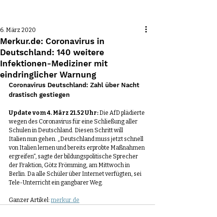
Beitrag
6. März 2020
Merkur.de: Coronavirus in
Deutschland: 140 weitere
Infektionen-Mediziner mit
eindringlicher Warnung
Coronavirus Deutschland: Zahl über Nacht 
drastisch gestiegen
Update vom 4. März 21.52 Uhr:
 Die AfD plädierte 
wegen des Coronavirus für eine Schließung aller 
Schulen in Deutschland. Diesen Schritt will 
Italien nun gehen. „Deutschland muss jetzt schnell 
von Italien lernen und bereits erprobte Maßnahmen 
ergreifen“, sagte der bildungspolitische Sprecher 
der Fraktion, Götz Frömming, am Mittwoch in 
Berlin. Da alle Schüler über Internet verfügten, sei 
Tele-Unterricht ein gangbarer Weg.
Ganzer Artikel: 
merkur.de