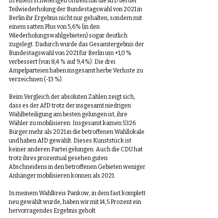
In einem schwierigen Umfeld hat die AfD bei der 
Teilwiederholung der Bundestagswahl von 2021 in 
Berlin ihr Ergebnis nicht nur gehalten, sondern mit 
einem satten Plus von 5,6% (in den 
Wiederholungswahlgebieten) sogar deutlich 
zugelegt. Dadurch wurde das Gesamtergebnis der 
Bundestagswahl von 2021 für Berlin um +1,0 % 
verbessert (von 8,4 % auf 9,4%). Die drei 
Ampelparteien haben insgesamt herbe Verluste zu 
verzeichnen (-13 %).
Beim Vergleich der absoluten Zahlen zeigt sich, 
dass es der AfD trotz der insgesamt niedrigen 
Wahlbeteiligung am besten gelungen ist, ihre 
Wähler zu mobilisieren: Insgesamt kamen 5326 
Bürger mehr als 2021 in die betroffenen Wahllokale 
und haben AfD gewählt. Dieses Kunststück ist 
keiner anderen Partei gelungen. Auch die CDU hat 
trotz ihres prozentual gesehen guten 
Abschneidens in den betroffenen Gebieten weniger 
Anhänger mobilisieren können als 2021.
In meinem Wahlkreis Pankow, in dem fast komplett 
neu gewählt wurde, haben wir mit 14,5 Prozent ein 
hervorragendes Ergebnis geholt.