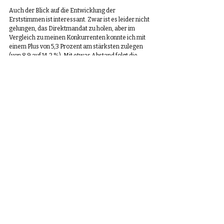
Auch der Blick auf die Entwicklung der 
Erststimmen ist interessant. Zwar ist es leider nicht 
gelungen, das Direktmandat zu holen, aber im 
Vergleich zu meinen Konkurrenten konnte ich mit 
einem Plus von 5,3 Prozent am stärksten zulegen 
(von 8,9 auf 14,2 %). Mit etwas Abstand folgt die 
CDU mit 4,8 Prozent Zugewinn (auf 17,5 %). Die 
Direktkandidaten der SPD, der Linken und FDP 
haben deutlich verloren, so dass das Direktmandat 
schlussendlich leider bei den Grünen blieb. Die 
wenigen taktischen AfD-Wähler, die ihre 
Erststimme der CDU-Kandidatin geliehen haben, 
konnten das Blatt auch nicht wenden. (Also beim 
nächsten Mal besser gleich beide Stimmen bei der 
AfD lassen )
Herzlichen Dank an alle unseren Wählerinnen und 
Wähler, die uns das Vertrauen ausgesprochen 
haben. Es ist mir eine Ehre und Verpflichtung, 
weiterhin für das deutsche Volk im Bundestag 
arbeiten zu dürfen.
Quelle