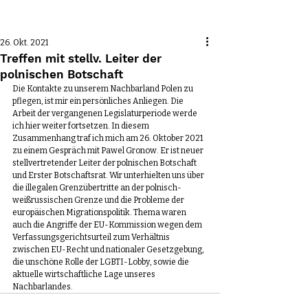
Beitrag
26. Okt. 2021
Treffen mit stellv. Leiter der
polnischen Botschaft
Die Kontakte zu unserem Nachbarland Polen zu 
pflegen, ist mir ein persönliches Anliegen. Die 
Arbeit der vergangenen Legislaturperiode werde 
ich hier weiter fortsetzen. In diesem 
Zusammenhang traf ich mich am 26. Oktober 2021 
zu einem Gespräch mit Pawel Gronow. Er ist neuer 
stellvertretender Leiter der polnischen Botschaft 
und Erster Botschaftsrat. Wir unterhielten uns über 
die illegalen Grenzübertritte an der polnisch-
weißrussischen Grenze und die Probleme der 
europäischen Migrationspolitik. Thema waren 
auch die Angriffe der EU-Kommission wegen dem 
Verfassungsgerichtsurteil zum Verhältnis 
zwischen EU-Recht und nationaler Gesetzgebung, 
die unschöne Rolle der LGBTI-Lobby, sowie die 
aktuelle wirtschaftliche Lage unseres 
Nachbarlandes. 