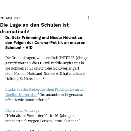
Beitrag
26. Aug. 2021
Die Lage an den Schulen ist
dramatisch!
Dr. Götz Frömming und Nicole Höchst zu 
den Folgen der Corona-Politik an unseren 
Schulen! - AfD
Die Grünen fragen, wann endlich UNTER 12-Jährige 
geimpft werden, die FDP will mobile Impfteams in 
die Schulen schicken und die GoKo verlängert 
ohne Not den Notstand. Nur die AfD hat eine klare 
Haltung: Schluss damit! 
Studie aus der Pädagogischen Psychologie an der 
Goethe-Universität
: "Distanzunterricht genauso 
effektiv wie Sommerferien"
Allensbach-Umfrage
:
"Mehr als ein Viertel der 10- bis 16-Jährigen 
attestiert sich wegen Corona Lernrückstände"