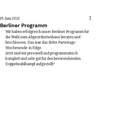
Beitrag
19. Juni 2021
Berliner Programm
Wir haben erfolgreich unser Berliner Programm für 
die Wahl zum Abgeordnetenhaus beraten und 
beschlossen. Das war das dritte Parteitags-
Wochenende  in Folge. 
Jetzt sind wir personell und programmatisch 
komplett und sehr gut für den bevorstehenden 
Doppelwahlkampf aufgestellt! 