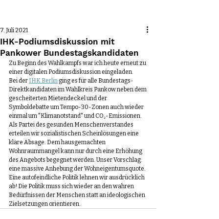
Beitrag
7. Juli 2021
IHK-Podiumsdiskussion mit
Pankower Bundestagskandidaten
Zu Beginn des Wahlkampfs war ich heute erneut zu 
einer digitalen Podiumsdiskussion eingeladen.
Bei der 
IHK Berlin
 ging es für alle Bundestags-
Direktkandidaten im Wahlkreis Pankow neben dem 
gescheiterten Mietendeckel und der 
Symboldebatte um Tempo-30-Zonen auch wieder 
einmal um "Klimanotstand" und CO₂-Emissionen.
Als Partei des gesunden Menschenverstandes 
erteilen wir sozialistischen Scheinlösungen eine 
klare Absage. Dem hausgemachten 
Wohnraummangel kann nur durch eine Erhöhung 
des Angebots begegnet werden. Unser Vorschlag: 
eine massive Anhebung der Wohneigentumsquote. 
Eine autofeindliche Politik lehnen wir ausdrücklich 
ab! Die Politik muss sich wieder an den wahren 
Bedürfnissen der Menschen statt an ideologischen 
Zielsetzungen orientieren.