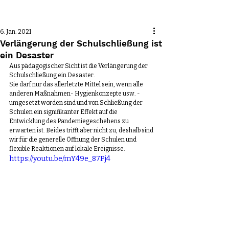
Beitrag
6. Jan. 2021
Verlängerung der Schulschließung ist
ein Desaster
Aus pädagogischer Sicht ist die Verlängerung der 
Schulschließung ein Desaster. 
Sie darf nur das allerletzte Mittel sein, wenn alle 
anderen Maßnahmen- Hygienkonzepte usw. - 
umgesetzt worden sind und von Schließung der 
Schulen ein signifikanter Effekt auf die 
Entwicklung des Pandemiegeschehens zu 
erwarten ist. Beides trifft aber nicht zu, deshalb sind 
wir für die generelle Öffnung der Schulen und 
flexible Reaktionen auf lokale Ereignisse.
https://youtu.be/mY49e_87Pj4