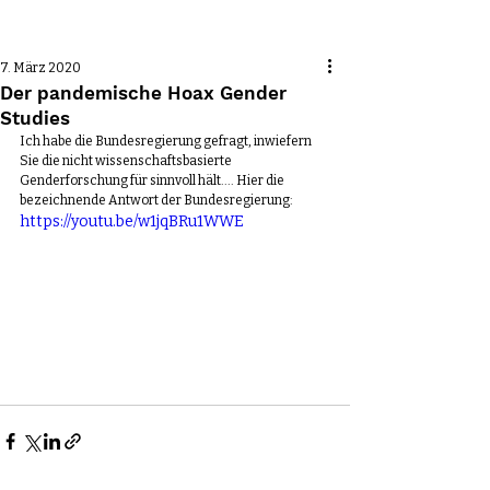
Beitrag
7. März 2020
Der pandemische Hoax Gender
Studies
Ich habe die Bundesregierung gefragt, inwiefern 
Sie die nicht wissenschaftsbasierte 
Genderforschung für sinnvoll hält.... Hier die 
bezeichnende Antwort der Bundesregierung:
https://youtu.be/w1jqBRu1WWE