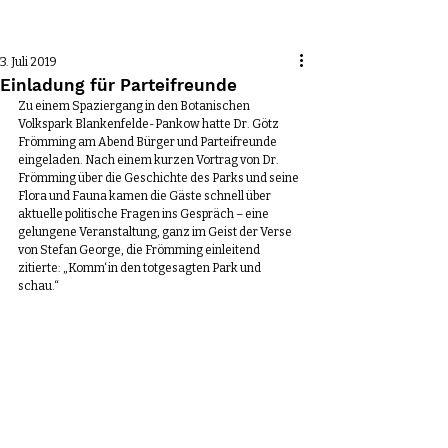
Beitrag
3. Juli 2019
Einladung für Parteifreunde
Zu einem Spaziergang in den Botanischen 
Volkspark Blankenfelde-Pankow hatte Dr. Götz 
Frömming am Abend Bürger und Parteifreunde 
eingeladen. Nach einem kurzen Vortrag von Dr. 
Frömming über die Geschichte des Parks und seine 
Flora und Fauna kamen die Gäste schnell über 
aktuelle politische Fragen ins Gespräch – eine 
gelungene Veranstaltung, ganz im Geist der Verse 
von Stefan George, die Frömming einleitend 
zitierte: „Komm‘ in den totgesagten Park und 
schau.“