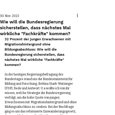
Beitrag
30. Nov. 2022
Wie will die Bundesregierung
sicherstellen, dass nächstes Mal
wirkliche "Fachkräfte" kommen?
32 Prozent der jungen Erwachsenen mit 
Migrationshintergrund ohne 
Bildungsabschluss: Wie will die 
Bundesregierung sicherstellen, dass 
nächstes Mal wirkliche "Fachkräfte" 
kommen?
In der heutigen Regierungsbefragung des 
Bundestages stand uns die Bundesministerin für 
Bildung und Forschung, Bettina Stark-Watzinger 
(FDP), Rede und Antwort. U.a wollte ich von ihr 
wissen, welche Strategie die Bundesregierung 
verfolgt, um die hohe Quote von jungen 
Erwachsenen mit  Migrationshintergrund und ohne 
Bildungsabschluss zu  senken. Bei der Nachfrage 
ging es um das reformierte Einwanderungsgesetz, 