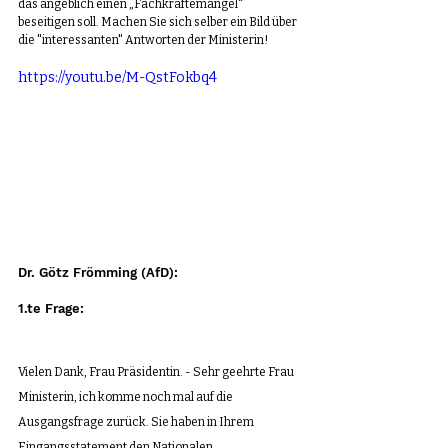
das angeblich einen „Fachkräftemangel“ 
beseitigen soll. Machen Sie sich selber ein Bild über 
die "interessanten" Antworten der Ministerin!
https://youtu.be/M-QstFokbq4
Dr. Götz Frömming (AfD): 
1.te Frage:
Vielen Dank, Frau Präsidentin. - Sehr geehrte Frau 
Ministerin, ich komme noch mal auf die 
Ausgangsfrage zurück. Sie haben in Ihrem 
Eingangsstatement den Nationalen 