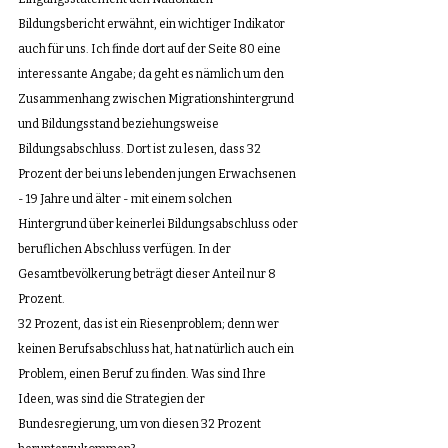
Bildungsbericht erwähnt, ein wichtiger Indikator 
auch für uns. Ich finde dort auf der Seite 80 eine 
interessante Angabe; da geht es nämlich um den 
Zusammenhang zwischen Migrationshintergrund 
und Bildungsstand beziehungsweise 
Bildungsabschluss. Dort ist zu lesen, dass 32 
Prozent der bei uns lebenden jungen Erwachsenen 
- 19 Jahre und älter - mit einem solchen 
Hintergrund über keinerlei Bildungsabschluss oder 
beruflichen Abschluss verfügen. In der 
Gesamtbevölkerung beträgt dieser Anteil nur 8 
Prozent. 
32 Prozent, das ist ein Riesenproblem; denn wer 
keinen Berufsabschluss hat, hat natürlich auch ein 
Problem, einen Beruf zu finden. Was sind Ihre 
Ideen, was sind die Strategien der 
Bundesregierung, um von diesen 32 Prozent 