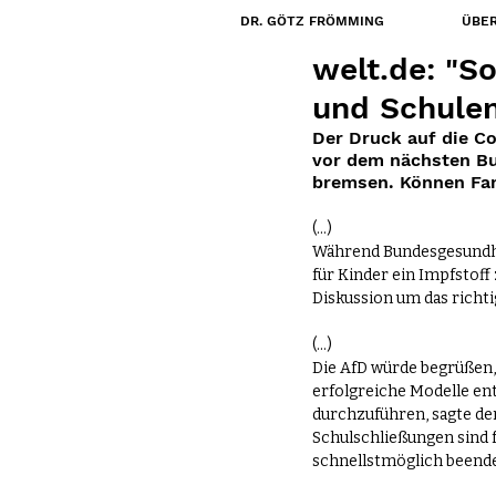
DR. GÖTZ FRÖMMING
ÜBER
7. Feb. 2021
welt.de: "S
und Schulen
Der Druck auf die C
vor dem nächsten Bu
bremsen. Können Fam
(...)
Während Bundesgesundhei
für Kinder ein Impfstoff
Diskussion um das richt
(...)
Die AfD würde begrüßen, 
erfolgreiche Modelle en
durchzuführen, sagte der
Schulschließungen sind 
schnellstmöglich beende