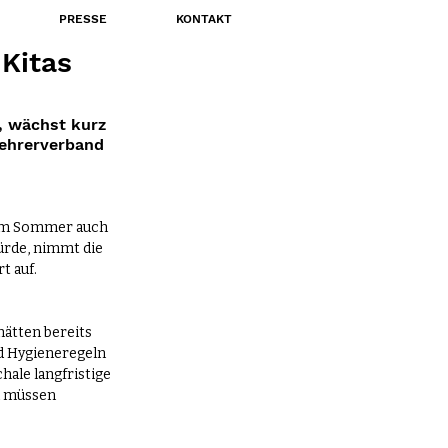
PRESSE
KONTAKT
 Kitas
, wächst kurz 
ehrerverband 
sem Sommer auch 
ürde, nimmt die 
t auf.
hätten bereits 
d Hygieneregeln 
ale langfristige 
d müssen 