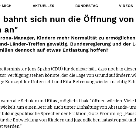
 MICH
AKTUELLES
BUNDESTAG
VIDEOS
o bahnt sich nun die Öffnung von
 an"
orona-Manager, Kindern mehr Normalität zu ermöglichen
nd-Länder-Treffen gewaltig. Bundesregierung und der L
ilien dennoch auf etwas Entlastung hoffen?
tsminister Jens Spahn (CDU) für denkbar hält, dass noch in die
 zur Verfügung stehen könnte, der die Lage von Grund auf ändern w
ige Konzept für Unterricht und Kita-Betreuung wieder mächtig Fahr
wenn alle Schulen und Kitas „möglichst bald“ öffnen würden. Viele 
twickelt, um einen Betrieb auch unter Einhaltung von Abstands- un
 bildungspolitische Sprecher der Fraktion, Götz Frömming. „Pausch
für die Entwicklung von Kindern und Jugendlichen katastrophal un
t werden.“