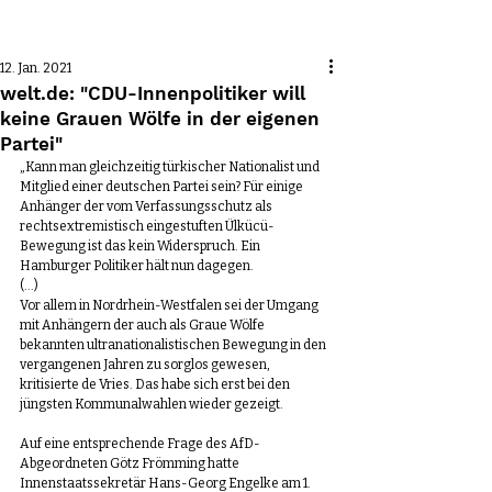
Beitrag
12. Jan. 2021
welt.de: "CDU-Innenpolitiker will
keine Grauen Wölfe in der eigenen
Partei"
„Kann man gleichzeitig türkischer Nationalist und 
Mitglied einer deutschen Partei sein? Für einige 
Anhänger der vom Verfassungsschutz als 
rechtsextremistisch eingestuften Ülkücü-
Bewegung ist das kein Widerspruch. Ein 
Hamburger Politiker hält nun dagegen.
(...)
Vor allem in Nordrhein-Westfalen sei der Umgang 
mit Anhängern der auch als Graue Wölfe 
bekannten ultranationalistischen Bewegung in den 
vergangenen Jahren zu sorglos gewesen, 
kritisierte de Vries. Das habe sich erst bei den 
jüngsten Kommunalwahlen wieder gezeigt.
Auf eine entsprechende Frage des AfD-
Abgeordneten Götz Frömming hatte 
Innenstaatssekretär Hans-Georg Engelke am 1. 