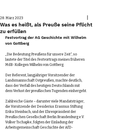
Beitrag
28. März 2023
Was es heißt, als Preuße seine Pflicht
zu erfüllen
Festvortrag der AG Geschichte mit Wilhelm 
von Gottberg
„Die Bedeutung Preußens für unsere Zeit“, so 
lautete der Titel des Festvortrags meines früheren 
MdB-Kollegen Wilhelm von Gottberg. 
Der Referent, langjähriger Vorsitzender der 
Landsmannschaft Ostpreußen, machte deutlich, 
dass der Verfall des heutigen Deutschlands mit 
dem Verlust der preußischen Tugenden einhergeht.
Zahlreiche Gäste – darunter viele Mandatsträger, 
die Vorsitzende der Desiderius Erasmus Stiftung 
Erika Steinbach, und der Ehrenpräsident der 
Preußischen Gesellschaft Berlin Brandenburg e.V. 
Volker Tschapke, folgten der Einladung der 
Arbeitsgemeinschaft Geschichte der AfD-