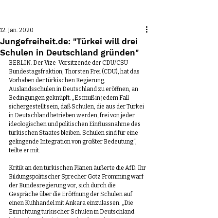
Beitrag
12. Jan. 2020
Jungefreiheit.de: "Türkei will drei
Schulen in Deutschland gründen"
BERLIN. Der Vize-Vorsitzende der CDU/CSU-
Bundestagsfraktion, Thorsten Frei (CDU), hat das 
Vorhaben der türkischen Regierung, 
Auslandsschulen in Deutschland zu eröffnen, an 
Bedingungen geknüpft. „Es muß in jedem Fall 
sichergestellt sein, daß Schulen, die aus der Türkei 
in Deutschland betrieben werden, frei von jeder 
ideologischen und politischen Einflussnahme des 
türkischen Staates bleiben. Schulen sind für eine 
gelingende Integration von größter Bedeutung“, 
teilte er mit.
Kritik an den türkischen Plänen äußerte die AfD. Ihr 
Bildungspolitischer Sprecher Götz Frömming warf 
der Bundesregierung vor, sich durch die 
Gespräche über die Eröffnung der Schulen auf 
einen Kuhhandel mit Ankara einzulassen. „Die 
Einrichtung türkischer Schulen in Deutschland 