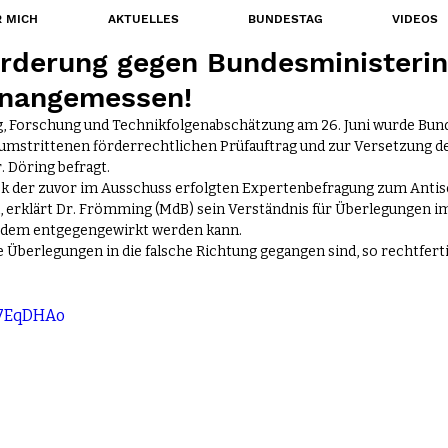
 MICH
AKTUELLES
BUNDESTAG
VIDEOS
orderung gegen Bundesministerin
unangemessen!
g, Forschung und Technikfolgenabschätzung am 26. Juni wurde Bun
umstrittenen förderrechtlichen Prüfauftrag und zur Versetzung de
. Döring befragt.
k der zuvor im Ausschuss erfolgten Expertenbefragung zum Antis
erklärt Dr. Frömming (MdB) sein Verständnis für Überlegungen im
 dem entgegengewirkt werden kann.
 Überlegungen in die falsche Richtung gegangen sind, so rechtferti
D7EqDHAo