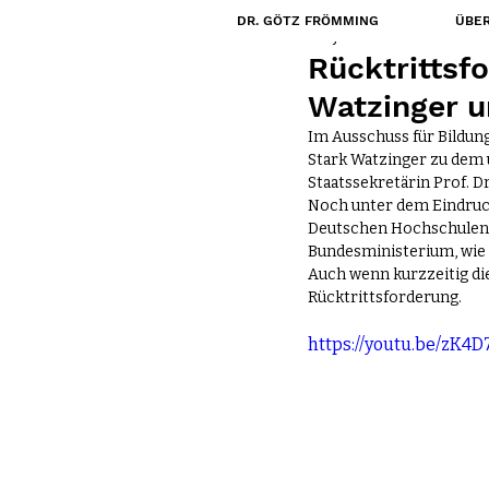
DR. GÖTZ FRÖMMING
ÜBER
26. Juni 2024
Rücktrittsf
Watzinger 
Im Ausschuss für Bildun
Stark Watzinger zu dem 
Staatssekretärin Prof. Dr
Noch unter dem Eindruc
Deutschen Hochschulen, 
Bundesministerium, wie
Auch wenn kurzzeitig die
Rücktrittsforderung.
https://youtu.be/zK4