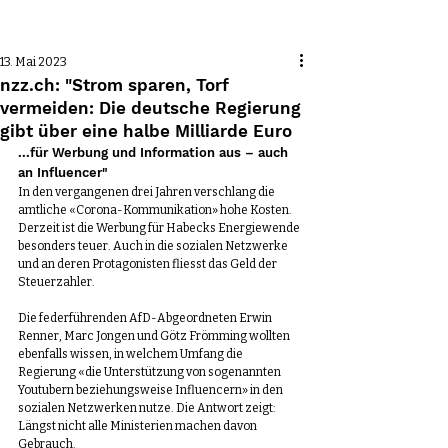
Beitrag
13. Mai 2023
nzz.ch: "Strom sparen, Torf
vermeiden: Die deutsche Regierung
gibt über eine halbe Milliarde Euro
...für Werbung und Information aus – auch 
an Influencer"
In den vergangenen drei Jahren verschlang die 
amtliche «Corona-Kommunikation» hohe Kosten. 
Derzeit ist die Werbung für Habecks Energiewende 
besonders teuer. Auch in die sozialen Netzwerke 
und an deren Protagonisten fliesst das Geld der 
Steuerzahler.
Die federführenden AfD-Abgeordneten Erwin 
Renner, Marc Jongen und Götz Frömming wollten 
ebenfalls wissen, in welchem Umfang die 
Regierung «die Unterstützung von sogenannten 
Youtubern beziehungsweise Influencern» in den 
sozialen Netzwerken nutze. Die Antwort zeigt: 
Längst nicht alle Ministerien machen davon 
Gebrauch.