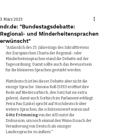
Beitrag
3. März 2023
ndr.de: "Bundestagsdebatte:
Regional- und Minderheitensprachen
erwünscht"
"Anlässlich des 25. Jahrestags des Inkrafttretens 
der Europäischen Charta der Regional- oder 
Minderheitensprachen stand die Debatte auf der 
Tagesordnung. Damit sollte auch das Bewusstsein 
für die kleineren Sprachen gestärkt werden.
Plattdeutsch ist bei dieser Debatte aber nicht die 
einzige Sprache: Simona Koß (SPD) eröffnet ihre 
Rede auf Niedersorbisch, den Satz hat sie extra 
gelernt, damit auch Sorbisch im Parlament erklingt. 
Petra Pau (Linke) spricht auf Hochdeutsch über 
weitere Sprachen, die schützenswert wären und 
Götz Frömming
 von der AfD nutzt die 
Diskussion, um noch einmal den Wunsch nach der 
Verankerung von Deutsch als einziger 
Landessprache zu äußern."