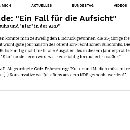
 MICH
AKTUELLES
BUNDESTAG
VIDEOS
e: "Ein Fall für die Aufsicht"
 Ruhs und "Klar" in der ARD"
n konnte man zeitweilig den Eindruck gewinnen, die 31-jährige frei
it wichtigste Journalistin des öffentlich-rechtlichen Rundfunks. Die
 Ruhs künftig nicht mehr alle Ausgaben des in diesem Jahr erprob
Klar" moderieren wird, war - vorsichtig formuliert - maßlos."
 AfD-Abgeordnete 
Götz Frömming
: "Kultur und Medien müssen frei
nn (...) Konservative wie Julia Ruhs aus dem NDR gemobbt werden?"