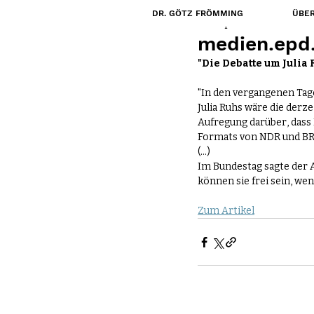
DR. GÖTZ FRÖMMING
ÜBER
24. Sept. 2025
medien.epd.d
"Die Debatte um Julia
"In den vergangenen Tage
Julia Ruhs wäre die derze
Aufregung darüber, dass
Formats von NDR und BR "
(...) 
Im Bundestag sagte der
können sie frei sein, we
Zum Artikel