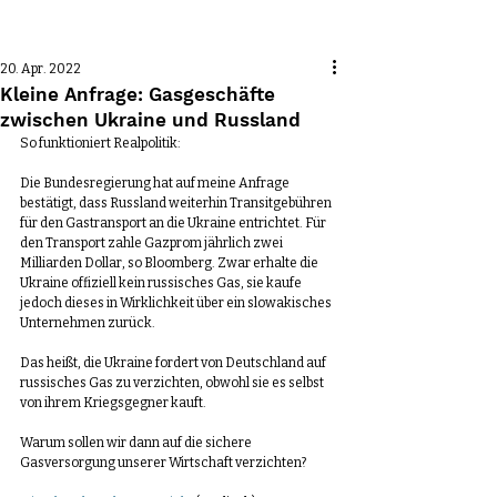
Beitrag
20. Apr. 2022
Kleine Anfrage: Gasgeschäfte
zwischen Ukraine und Russland
So funktioniert Realpolitik:
Die Bundesregierung hat auf meine Anfrage 
bestätigt, dass Russland weiterhin Transitgebühren 
für den Gastransport an die Ukraine entrichtet. Für 
den Transport zahle Gazprom jährlich zwei 
Milliarden Dollar, so Bloomberg. Zwar erhalte die 
Ukraine offiziell kein russisches Gas, sie kaufe 
jedoch dieses in Wirklichkeit über ein slowakisches 
Unternehmen zurück. 
Das heißt, die Ukraine fordert von Deutschland auf 
russisches Gas zu verzichten, obwohl sie es selbst 
von ihrem Kriegsgegner kauft. 
Warum sollen wir dann auf die sichere 
Gasversorgung unserer Wirtschaft verzichten?