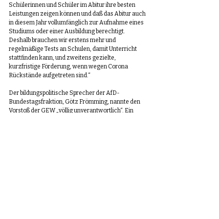
Schülerinnen und Schüler im Abitur ihre besten 
Leistungen zeigen können und daß das Abitur auch 
in diesem Jahr vollumfänglich zur Aufnahme eines 
Studiums oder einer Ausbildung berechtigt. 
Deshalb brauchen wir erstens mehr und 
regelmäßige Tests an Schulen, damit Unterricht 
stattfinden kann, und zweitens gezielte, 
kurzfristige Förderung, wenn wegen Corona 
Rückstände aufgetreten sind.“
Der bildungspolitische Sprecher der AfD-
Bundestagsfraktion, Götz Frömming, nannte den 
Vorstoß der GEW „völlig unverantwortlich“. Ein 
Notabitur ohne Prüfung benachteilige die Schüler, 
die in diesem Jahr ihren Abschluß machten und 
belege sie mit einem lebenslangen Makel. „Daß 
dieser leistungs- und letztlich schülerfeindliche 
Vorschlag von der GEW kommt, verwundert nicht. 
Den Gewerkschaftsfunktionären geht es einmal 
mehr darum, ihre verfehlten egalitären 
Bildungsvorstellungen zu propagieren.“
Ganzer Artikel