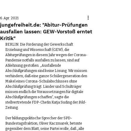
Beitrag
6. Apr. 2021
jungefreiheit.de: "Abitur-Prüfungen
ausfallen lassen: GEW-Vorstoß erntet
Kritik"
BERLIN. Die Forderung der Gewerkschaft 
Erziehung und Wissenschaft (GEW), die 
Abiturprüfungen in diesem Jahr wegen der Corona-
Pandemie notfalls ausfallen zu lassen, sind auf 
Ablehnung gestoßen. „Ausfallende 
Abschlußprüfungen sind keine Lösung. Wir müssen 
verhindern, daß eine ganze Schülergeneration den 
Makel eines Corona-Schulabschlusses ohne 
Abschlußprüfung trägt. Länder und Schulträger 
müssen endlich die Voraussetzungen für digitale 
Abschlußprüfungen schaffen“, sagte die 
stellvertretende FDP-Chefin Katja Suding der 
Bild
-
Zeitung.
Der bildungspolitische Sprecher der SPD-
Bundestagsfraktion, Oliver Kaczmarek, betonte 
gegenüber dem Blatt, seine Partei wolle, daß „alle 