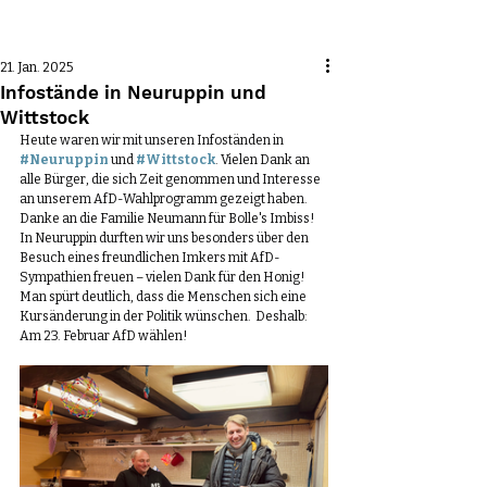
Beitrag
21. Jan. 2025
Infostände in Neuruppin und
Wittstock
Heute waren wir mit unseren Infoständen in 
#Neuruppin
 und 
#Wittstock
. Vielen Dank an 
alle Bürger, die sich Zeit genommen und Interesse 
an unserem AfD-Wahlprogramm gezeigt haben. 
Danke an die Familie Neumann für Bolle's Imbiss! 
In Neuruppin durften wir uns besonders über den 
Besuch eines freundlichen Imkers mit AfD-
Sympathien freuen – vielen Dank für den Honig! 
Man spürt deutlich, dass die Menschen sich eine 
Kursänderung in der Politik wünschen.  Deshalb: 
Am 23. Februar AfD wählen!