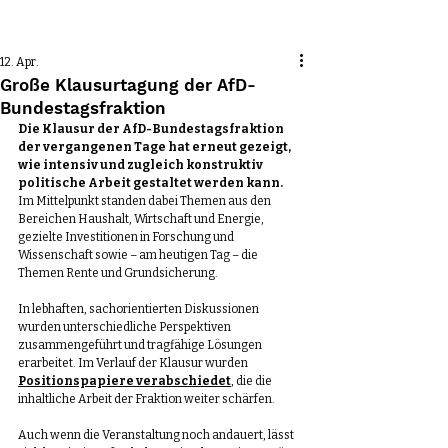
Beitrag
12. Apr.
Große Klausurtagung der AfD-
Bundestagsfraktion
Die Klausur der 
AfD
-Bundestagsfraktion 
der vergangenen Tage hat erneut gezeigt, 
wie intensiv und zugleich konstruktiv 
politische Arbeit gestaltet werden kann.
Im Mittelpunkt standen dabei Themen aus den 
Bereichen Haushalt, Wirtschaft und Energie, 
gezielte Investitionen in Forschung und 
Wissenschaft sowie – am heutigen Tag – die 
Themen Rente und Grundsicherung.
In lebhaften, sachorientierten Diskussionen 
wurden unterschiedliche Perspektiven 
zusammengeführt und tragfähige Lösungen 
erarbeitet. Im Verlauf der Klausur wurden 
Positionspapiere verabschiedet
, die die 
inhaltliche Arbeit der Fraktion weiter schärfen.
Auch wenn die Veranstaltung noch andauert, lässt 