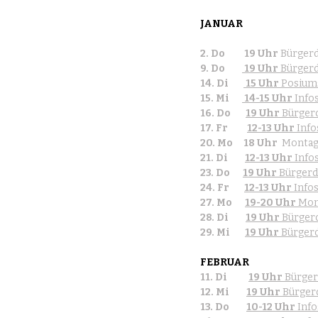
JANUAR
2. Do
19 Uhr
 Bürger
9. Do
19 Uhr
 Bürger
14. Di
15 Uhr
 Posium
15. Mi
14-15 Uhr
 Info
16. Do
19 Uhr
 Bürger
17. Fr
12-13 Uhr
 Info
20. Mo
18 Uhr
  Monta
21. Di 
12-13 Uhr 
Infos
23. Do
19 Uhr
 Bürgerd
24. Fr
12-13 Uhr
 Info
27. Mo
19-20 Uhr
 Mon
28. Di
19 Uhr
 Bürger
29. Mi
19 Uhr
 Bürgerd
FEBRUAR
11. Di
19 Uhr
 Bürger
12. Mi
19 Uhr 
Bürgerd
13. Do
10-12 Uhr
 Inf