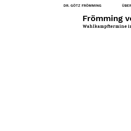
DR. GÖTZ FRÖMMING
ÜBER
20. Feb. 2025
Frömming vo
Wahlkampftermine im