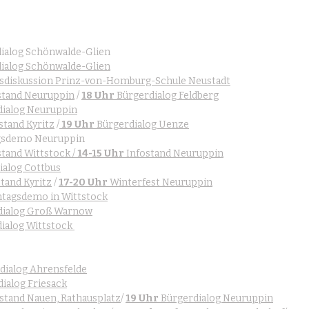
dialog Schönwalde-Glien
dialog Schönwalde-Glien
sdiskussion Prinz-von-Homburg-Schule Neustadt
stand Neuruppin
 / 
18 Uhr
 Bürgerdialog Feldberg
dialog Neuruppin
stand Kyritz
 /
19 Uhr
 Bürgerdialog Uenze
gsdemo Neuruppin
tand Wittstock / 
14-15 Uhr
 Infostand Neuruppin
ialog Cottbus
stand Kyritz
 / 
17-20 Uhr
 Winterfest Neuruppin
tagsdemo in Wittstock
dialog Groß Warnow
ialog Wittstock 
dialog Ahrensfelde
ialog Friesack
ostand Nauen, Rathausplatz
/ 
19 Uhr
 Bürgerdialog Neuruppin