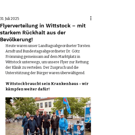
Beitrag
31. Juli 2025
Flyerverteilung in Wittstock – mit
starkem Rückhalt aus der
Bevölkerung!
Heute waren unser Landtagsabgeordneter Torsten 
Arndt und Bundestagsabgeordneter Dr. Götz 
Frömming gemeinsam auf dem Marktplatz in 
Wittstock unterwegs, um unsere Flyer zur Rettung 
der Klinik zu verteilen. Der Zuspruch und die 
Unterstützung der Bürger waren überwältigend.
Wittstock braucht sein Krankenhaus – wir 
kämpfen weiter dafür!