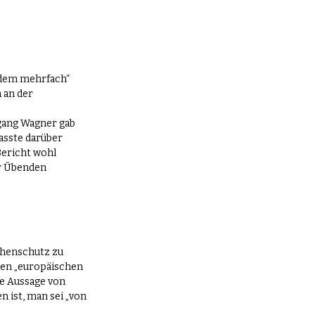
tdem mehrfach“ 
 an der 
gang Wagner gab 
sste darüber 
Bericht wohl 
r Übenden 
phenschutz zu 
 den „europäischen 
e Aussage von 
 ist, man sei „von 