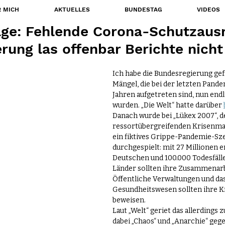
 MICH
AKTUELLES
BUNDESTAG
VIDEOS
age: Fehlende Corona-Schutzaus
rung las offenbar Berichte nicht
Ich habe die Bundesregierung gefr
Mängel, die bei der letzten Pand
Jahren aufgetreten sind, nun end
wurden. „Die Welt“ hatte darüber 
Danach wurde bei „Lükex 2007“, de
ressortübergreifenden Krisenm
ein fiktives Grippe-Pandemie-Sze
durchgespielt: mit 27 Millionen 
Deutschen und 100.000 Todesfälle
Länder sollten ihre Zusammenarb
Öffentliche Verwaltungen und das
Gesundheitswesen sollten ihre Kr
beweisen.
Laut „Welt“ geriet das allerdings z
dabei „Chaos“ und „Anarchie“ geg