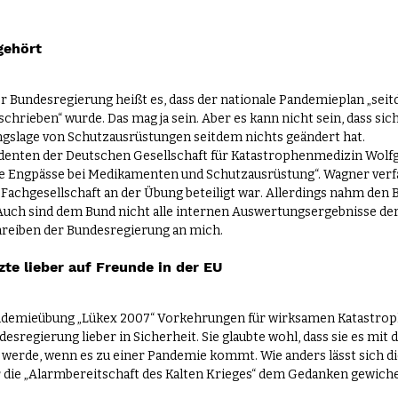
gehört
 Bundesregierung heißt es, dass der nationale Pandemieplan „sei
chrieben“ wurde. Das mag ja sein. Aber es kann nicht sein, dass sich
slage von Schutzausrüstungen seitdem nichts geändert hat.
denten der Deutschen Gesellschaft für Katastrophenmedizin Wolf
e Engpässe bei Medikamenten und Schutzausrüstung“. Wagner verfa
e Fachgesellschaft an der Übung beteiligt war. Allerdings nahm den 
Auch sind dem Bund nicht alle internen Auswertungsergebnisse de
chreiben der Bundesregierung an mich.
te lieber auf Freunde in der EU
Pandemieübung „Lükex 2007“ Vorkehrungen für wirksamen Katastro
desregierung lieber in Sicherheit. Sie glaubte wohl, dass sie es mit
 werde, wenn es zu einer Pandemie kommt. Wie anders lässt sich di
die „Alarmbereitschaft des Kalten Krieges“ dem Gedanken gewichen