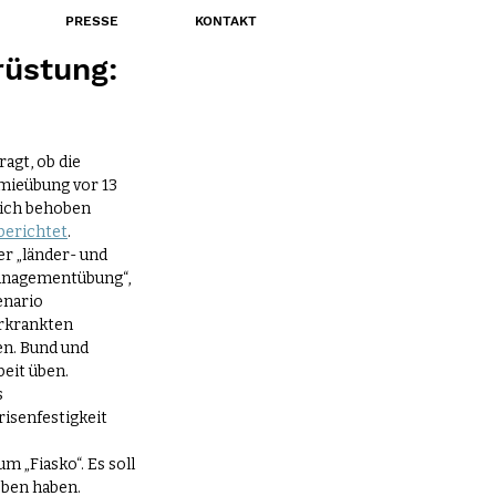
PRESSE
KONTAKT
rüstung:
agt, ob die 
emieübung vor 13 
lich behoben 
berichtet
.
r „länder- und 
anagementübung“, 
nario 
erkrankten 
n. Bund und 
eit üben. 
 
isenfestigkeit 
um „Fiasko“. Es soll 
eben haben.