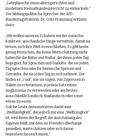
„Lehrpläne für einen altersgerechten und 
modernen Heimatkundeunterricht zu entwickeln.“
Der bildungspolitische Sprecher der AfD-
Bundestagsfraktion, Dr. Götz Frömming erklärte 
dazu:
„Wir wollen unseren Schülern wieder zunächst 
konkrete, anschauliche Dinge vermitteln, damit sie 
lernen, sich ihre Welt zu erschließen. Es gibt heute 
genug Menschen, die keine Wertschätzung mehr 
haben für die Natur und Kultur, die ihnen jeden Tag 
begegnet, für Sprachen und Dialekte, die sie jeden 
Tag sprechen oder für heimische Speisen und 
Getränke, die sie jeden Tag zu sich nehmen. Die 
finden es „cool“, wie sie sagen, von Zypressen in 
Italien zu schwärmen, in jedem Satz einen 
Anglizismus zu verwenden oder am besten 
ausschließlich indisch, thailändisch oder sonst 
etwas zu essen. 
Solche Leute demonstrieren damit eine 
„Weltläufigkeit“, die jedoch nur eine „Weltlosigkeit“ 
ist, weil ihnen der Begriff, die Anschauung des 
Eigenen fehlt, mit dem sie Fremdes überhaupt 
genießen, wertschätzen oder sich davon 
begeistern lassen können.“