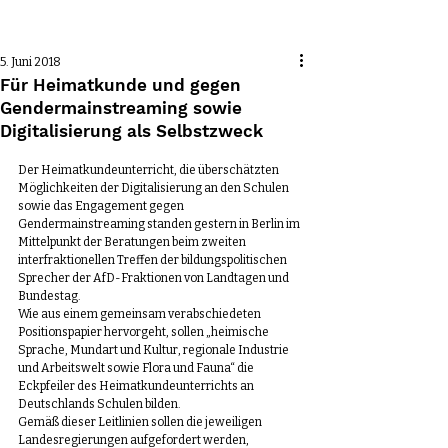
Beitrag
5. Juni 2018
Für Heimatkunde und gegen
Gendermainstreaming sowie
Digitalisierung als Selbstzweck
Der Heimatkundeunterricht, die überschätzten 
Möglichkeiten der Digitalisierung an den Schulen 
sowie das Engagement gegen 
Gendermainstreaming standen gestern in Berlin im 
Mittelpunkt der Beratungen beim zweiten 
interfraktionellen Treffen der bildungspolitischen 
Sprecher der AfD-Fraktionen von Landtagen und 
Bundestag.
Wie aus einem gemeinsam verabschiedeten 
Positionspapier hervorgeht, sollen „heimische 
Sprache, Mundart und Kultur, regionale Industrie 
und Arbeitswelt sowie Flora und Fauna“ die 
Eckpfeiler des Heimatkundeunterrichts an 
Deutschlands Schulen bilden. 
Gemäß dieser Leitlinien sollen die jeweiligen 
Landesregierungen aufgefordert werden, 