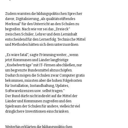
Zudem warnten die bildungspolitischen Sprecher 
davor, Digitalisierung „als qualitätsstiftendes 
Merkmal“ für den Unterricht an den Schulen zu 
begreifen. Nach wie vor sei das „Dreieck“ 
zwischen Schüler, Lehrer und dem Lerninhalt 
entscheidend für den Lernerfolg. Technische Mittel 
und Methoden hätten sich dem unterzuordnen.
„Es wäre fatal“, sagte Frömming weiter, „wenn 
jetzt Kommunen und Länder langfristige 
„Knebelverträge“ mit IT-Firmen abschließen, nur 
um begrenzte Bundesmittel abzuschöpfen. 
Dadurch mögen die Schulen zwar Computer gratis 
bekommen, müssten aber die hohen Folgekosten 
für Installation, Instandhaltung, Updates, 
Softwarelizenzen usw. selbst tragen.“
Der Bund dürfe nicht indirekt auf die Mittel der 
Länder und Kommunen zugreifen und den 
Spielraum der Schulen für andere, vielleicht viel 
dringlichere Investitionen einschränken.
Weiterhin erklärten die bildungspolitischen 